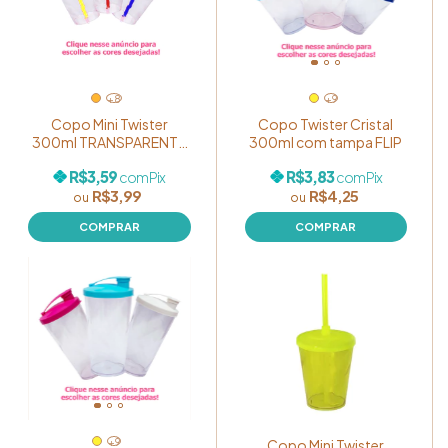
+8
+9
Copo Mini Twister
Copo Twister Cristal
300ml TRANSPARENTE
300ml com tampa FLIP
com tampa e canudo
R$3,59
R$3,83
com
Pix
com
Pix
R$3,99
R$4,25
COMPRAR
COMPRAR
+9
Copo Mini Twister