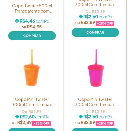
300ml Com Tampa e
Copo Twister 500ml
Canudo Cor Amarelo
Transparente com
R$3,99
Translúcido
tampa FLIP
R$2,60
com
Pix
R$4,46
com
Pix
R$2,89
-
28
% OFF
R$4,95
COMPRAR
Copo Mini Twister
Copo Mini Twister
300ml Com Tampa e
300ml Com Tampa e
Canudo Cor Laranja
Canudo Cor Rosa Pink
R$3,99
R$3,99
Translúcido
Translúcido
R$2,60
R$2,60
com
Pix
com
Pix
R$2,89
R$2,89
-
28
% OFF
-
28
% OFF