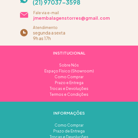
(21) 97037-3598
Fale via e-mail
jmembalagenstorres@gmail.com
Atendimento
segunda a sexta
9h as 17h
INSTITUCIONAL
Sobre Nós
Espaço Físico (Showroom)
Como Comprar
Prazo e Entrega
Trocas e Devoluções
Termos e Condições
INFORMAÇÕES
Como Comprar
Prazo de Entrega
Trocas e Devoluções