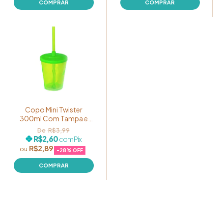
Copo Mini Twister
300ml Com Tampa e
Canudo Cor Verde
R$3,99
Translúcido
R$2,60
com
Pix
R$2,89
-
28
% OFF