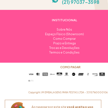
(21) 97037-3598
INSTITUCIONAL
Sobre Nós
Espaço Físico (Showroom)
Como Comprar
Prazo e Entrega
Trocas e Devoluções
Termos e Condições
COMO PAGAR
Copyright JM EMBALAGENS PARA FESTAS LTDA - 33157160000106 - 2
Ao navegar por este site
você aceita o uso