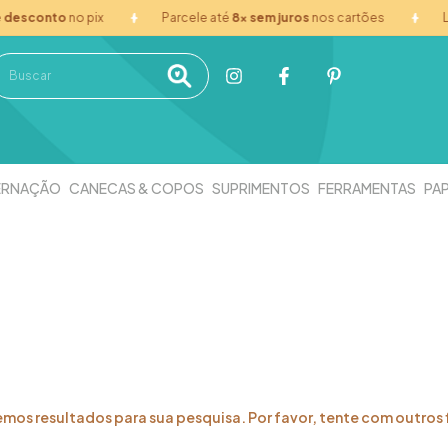
esconto
no pix
Parcele até
8x sem juros
nos cartões
Loj
ERNAÇÃO
CANECAS & COPOS
SUPRIMENTOS
FERRAMENTAS
PAP
mos resultados para sua pesquisa. Por favor, tente com outros f