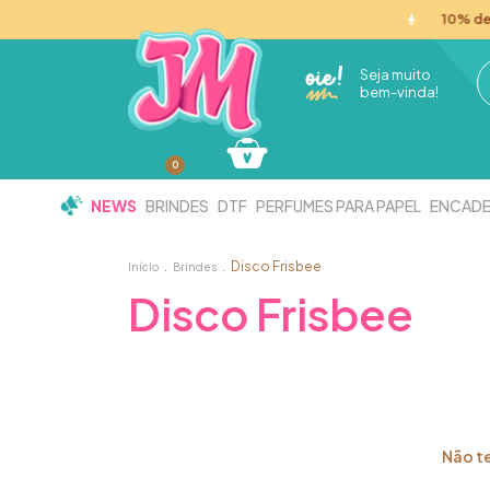
10% de d
Seja muito
bem-vinda!
0
NEWS
BRINDES
DTF
PERFUMES PARA PAPEL
ENCAD
.
.
Disco Frisbee
Início
Brindes
Disco Frisbee
Não te