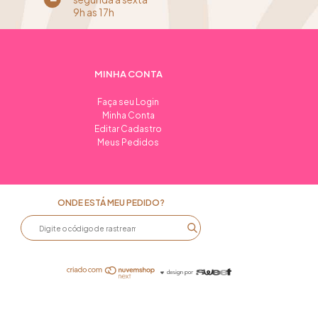
9h as 17h
MINHA CONTA
Faça seu Login
Minha Conta
Editar Cadastro
Meus Pedidos
ONDE ESTÁ MEU PEDIDO?