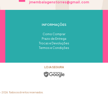
jmembalagenstorres@gmail.com
INFORMAÇÕES
Como Comprar
Prazo de Entrega
Trocas e Devoluções
Termos e Condições
LOJA SEGURA
026. Todos os direitos reservados.