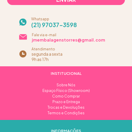
Whatsapp
(21) 97037-3598
Fale via e-mail
jmembalagenstorres@gmail.com
Atendimento
segunda a sexta
9h as 17h
INSTITUCIONAL
Sobre Nós
Espaço Físico (Showroom)
Como Comprar
Prazo e Entrega
Trocas e Devoluções
Termos e Condições
INFORMAÇÕES