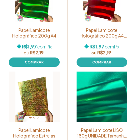
Papel Lamicote
Papel Lamicote
Holográfico 200g A4
Holográfico 200g A4
Laminado Cor Verde
Laminado Cor Vermelho
R$1,97
R$1,97
com
Pix
com
Pix
Escuro
R$2,19
R$2,19
Papel Lamicote
Papel Lamicote LISO
Holográfico Estrelas
180g UNIDADE Tamanho