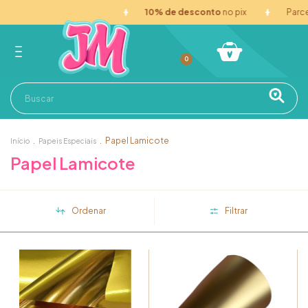
10% de desconto
no pix
Parcele at
0
.
.
Papel Lamicote
Início
Papeis Especiais
Papel Lamicote
Ordenar
Filtrar