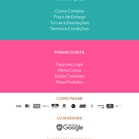
Como Comprar
Prazo de Entrega
Trocas e Devoluções
Termos e Condições
MINHA CONTA
Faça seu Login
Minha Conta
Editar Cadastro
Meus Pedidos
COMO PAGAR
LOJA SEGURA