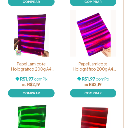
Papel Lamicote
Papel Lamicote
Holográfico 200g A4
Holográfico 200g A4
Laminado Cor Roxo
Laminado Cor Uva
R$1,97
R$1,97
com
Pix
com
Pix
R$2,19
R$2,19