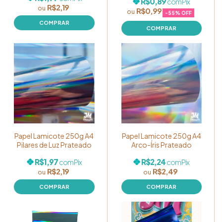
R$0,89
com
Pix
R$2,19
R$0,99
-
55
% OFF
Papel Lamicote 250g A4
Papel Lamicote 250g A4
Pilares de Luz Prateado
Arco-Íris Prateado
R$1,97
R$2,24
com
Pix
com
Pix
R$2,19
R$2,49