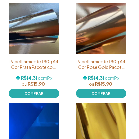
Papel Lamicote 180g A4
Papel Lamicote 180g A4
Cor Prata Pacote com
Cor Rose Gold Pacote
10 folhas
com 10 folhas
R$14,31
R$14,31
com
Pix
com
Pix
R$15,90
R$15,90