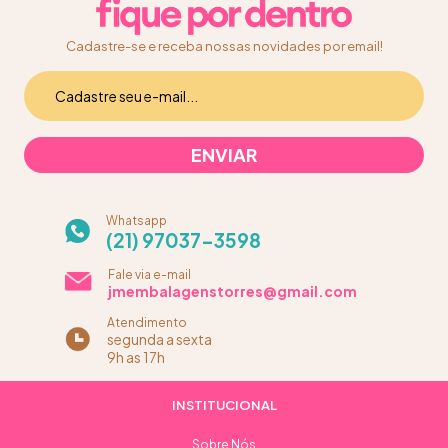
Cadastre-se e receba nossas novidades por email!
Whatsapp
(21) 97037-3598
Fale via e-mail
jmembalagenstorres@gmail.com
Atendimento
segunda a sexta
9h as 17h
INSTITUCIONAL
Sobre Nós