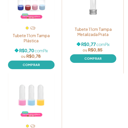
+12
Tubete 11cm Tampa
Metalizada Prata
Tubete 11cm Tampa
Plástica
R$0,77
com
Pix
R$0,85
R$0,70
com
Pix
R$0,78
COMPRAR
+11