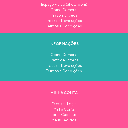
Espaço Físico (Showroom)
Como Comprar
Prazo e Entrega
Trocas e Devoluções
Termos e Condições
INFORMAÇÕES
Como Comprar
Prazo de Entrega
Trocas e Devoluções
Termos e Condições
MINHA CONTA
Faça seu Login
Minha Conta
Editar Cadastro
Meus Pedidos