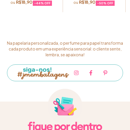
R$18,90
R$18,90
-
44
% OFF
-
50
% OFF
Na papelaria personalizada, o perfume para papel transforma
cada produto em uma experiência sensorial: o cliente sente,
lembra, se apaixona!