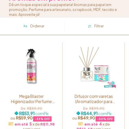
Dê um toque especial à sua papelaria! Aromas para papel em
promoção. Perfume para artesanato, scrapbook, MDF, tecido e
mais. Aproveite já!
Ordenar
Filtrar
Mega Blaster
Difusor com varetas
Higienizador Perfume
(Aromatizador para
Para Caixa 250ml Aroma
ambientes) 250ml -
R$89,90
R$99,90
Cheirinho JM 1.0
Cheirinho JM 2.0
R$53,91
R$44,91
com
Pix
com
Pix
R$59,90
R$49,90
-
33
% OFF
-
50
% OFF
5
4
x
de
R$11,98
x
de
sem juros
R$12,48
sem juros