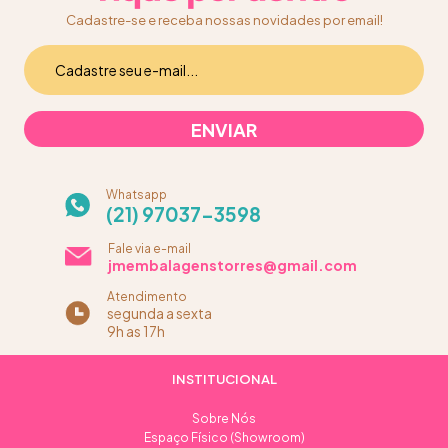
Cadastre-se e receba nossas novidades por email!
Whatsapp
(21) 97037-3598
Fale via e-mail
jmembalagenstorres@gmail.com
Atendimento
segunda a sexta
9h as 17h
INSTITUCIONAL
Sobre Nós
Espaço Físico (Showroom)