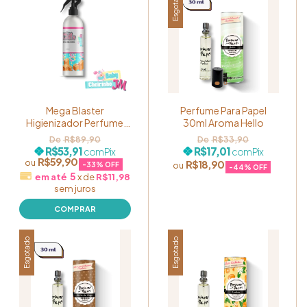
Esgotado
Mega Blaster
Perfume Para Papel
Higienizador Perfume
30ml Aroma Hello
Para Caixa 250ml Aroma
R$89,90
R$33,90
Cheirinho JM Baby
R$53,91
R$17,01
com
Pix
com
Pix
R$59,90
R$18,90
-
33
% OFF
-
44
% OFF
5
x
de
R$11,98
sem juros
Esgotado
Esgotado