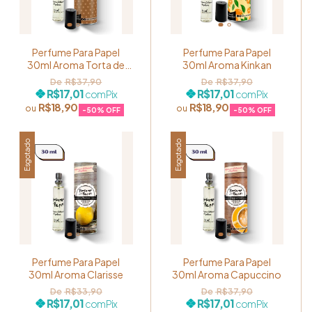
Perfume Para Papel
Perfume Para Papel
30ml Aroma Torta de
30ml Aroma Kinkan
Maçã
R$37,90
R$37,90
R$17,01
R$17,01
com
Pix
com
Pix
R$18,90
R$18,90
-
50
% OFF
-
50
% OFF
Esgotado
Esgotado
Perfume Para Papel
Perfume Para Papel
30ml Aroma Clarisse
30ml Aroma Capuccino
R$33,90
R$37,90
R$17,01
R$17,01
com
Pix
com
Pix