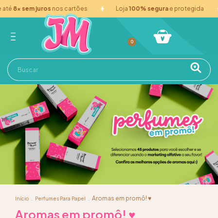
té
8x sem juros
nos cartões
Loja
100% segura
e protegida
0
.
.
Aromas em promô! ♥
Início
Perfumes Para Papel
Aromas em promô! ♥