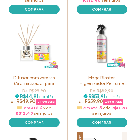
Difusor com varetas
Mega Blaster
(Aromatizador para
Higienizador Perfume
ambientes) 250ml -
Para Caixa 250ml Aroma
R$99,90
R$89,90
Cheirinho JM 3.0
Cheirinho JM 3.0
R$44,91
R$53,91
com
Pix
com
Pix
R$49,90
R$59,90
-
50
% OFF
-
33
% OFF
4
5
x
de
x
de
R$11,98
R$12,48
sem juros
sem juros