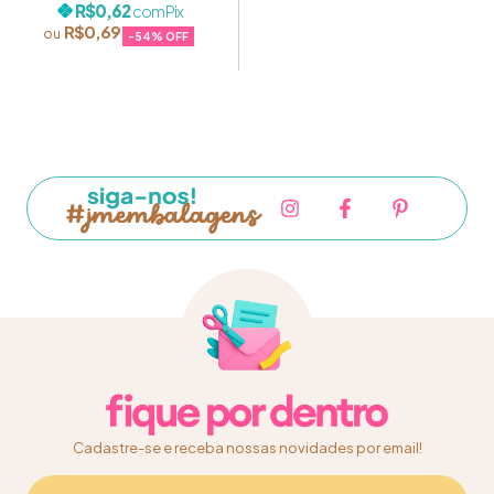
R$0,62
com
Pix
R$0,69
-
54
% OFF
Cadastre-se e receba nossas novidades por email!