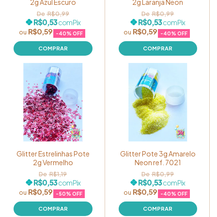
2g Azul Escuro
2g Laranja Neon
R$0,99
R$0,99
R$0,53
R$0,53
com
Pix
com
Pix
R$0,59
R$0,59
-
40
% OFF
-
40
% OFF
Glitter Estrelinhas Pote
Glitter Pote 3g Amarelo
2g Vermelho
Neon ref. 7021
R$1,19
R$0,99
R$0,53
R$0,53
com
Pix
com
Pix
R$0,59
R$0,59
-
50
% OFF
-
40
% OFF