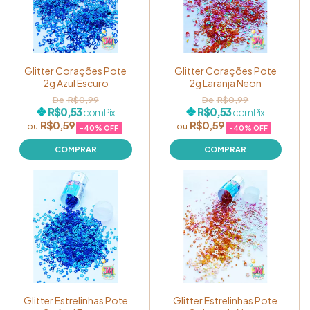
Glitter Corações Pote
Glitter Corações Pote
2g Azul Escuro
2g Laranja Neon
R$0,99
R$0,99
R$0,53
R$0,53
com
Pix
com
Pix
R$0,59
R$0,59
-
40
% OFF
-
40
% OFF
Glitter Estrelinhas Pote
Glitter Estrelinhas Pote