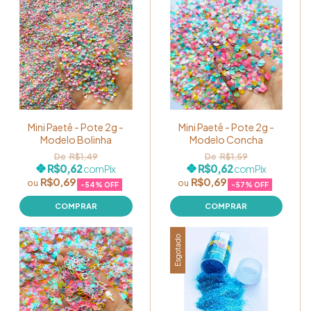
Mini Paetê - Pote 2g -
Mini Paetê - Pote 2g -
Modelo Bolinha
Modelo Concha
R$1,49
R$1,59
R$0,62
R$0,62
com
Pix
com
Pix
R$0,69
R$0,69
-
54
% OFF
-
57
% OFF
Esgotado