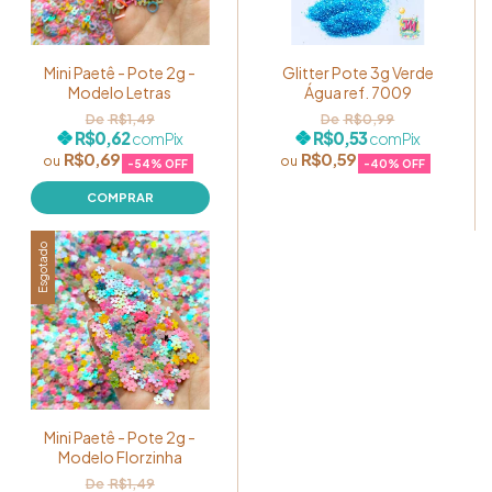
Mini Paetê - Pote 2g -
Glitter Pote 3g Verde
Modelo Letras
Água ref. 7009
R$1,49
R$0,99
R$0,62
R$0,53
com
Pix
com
Pix
R$0,69
R$0,59
-
54
% OFF
-
40
% OFF
Esgotado
Mini Paetê - Pote 2g -
Modelo Florzinha
R$1,49