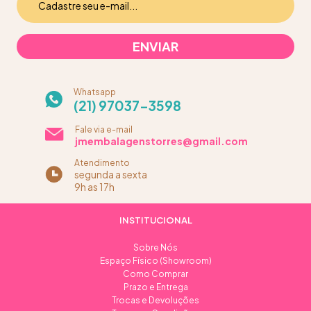
Whatsapp
(21) 97037-3598
Fale via e-mail
jmembalagenstorres@gmail.com
Atendimento
segunda a sexta
9h as 17h
INSTITUCIONAL
Sobre Nós
Espaço Físico (Showroom)
Como Comprar
Prazo e Entrega
Trocas e Devoluções