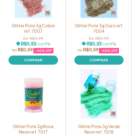
Glitter Pote 3g Cobre
Glitter Pote 3g Ouro ref.
ref. 7007
7004
R$0,99
R$0,99
R$0,53
R$0,53
com
Pix
com
Pix
R$0,59
R$0,59
-
40
% OFF
-
40
% OFF
Glitter Pote 3g Rosa
Glitter Pote 3g Verde
Neon ref. 7017
Neon ref. 7018