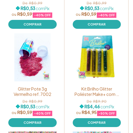
R$0,99
R$0,99
R$0,53
R$0,53
com
Pix
com
Pix
R$0,59
R$0,59
-
40
% OFF
-
40
% OFF
Glitter Pote 3g
Kit Brilho Glitter
Vermelho ref. 7002
Poliéster Make+ com 4
Unidades de 2g - Ref
R$0,99
R$9,90
7036
R$0,53
R$4,46
com
Pix
com
Pix
R$0,59
R$4,95
-
40
% OFF
-
50
% OFF