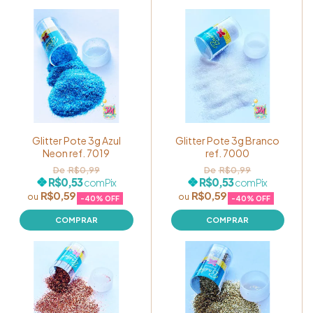
Glitter Pote 3g Azul
Glitter Pote 3g Branco
Neon ref. 7019
ref. 7000
R$0,99
R$0,99
R$0,53
R$0,53
com
Pix
com
Pix
R$0,59
R$0,59
-
40
% OFF
-
40
% OFF