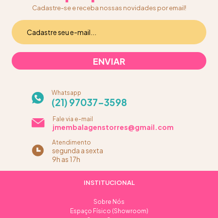
Cadastre-se e receba nossas novidades por email!
Whatsapp
(21) 97037-3598
Fale via e-mail
jmembalagenstorres@gmail.com
Atendimento
segunda a sexta
9h as 17h
INSTITUCIONAL
Sobre Nós
Espaço Físico (Showroom)