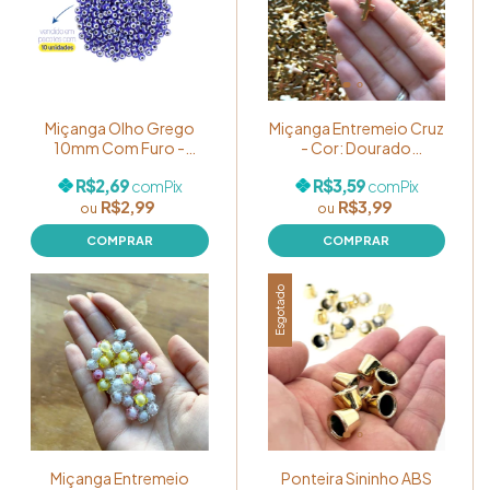
Miçanga Olho Grego
Miçanga Entremeio Cruz
10mm Com Furo -
- Cor: Dourado
Pacote com 10 unidades
Metalizado - Pacote
R$2,69
R$3,59
com
Pix
com
Pix
Ref. MP015
com 10 unidades Ref.
R$2,99
R$3,99
MP025
Esgotado
Miçanga Entremeio
Ponteira Sininho ABS