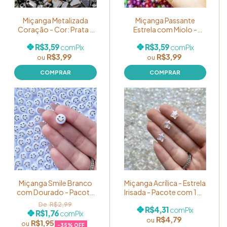
Miçanga Metalizada
Miçanga Passante
Coração - Cor: Prata -
Estrela com Miolo -
Pacote com 5g Ref.
Colorido - Pacote com
R$3,59
R$3,59
com
Pix
com
Pix
MP013
10g Ref. MP010
R$3,99
R$3,99
Miçanga Smile Branco
Miçanga Acrílica - Estrela
com Dourado - Pacote
Irisada - Pacote com 10g
com 10 unidades Ref.
Ref. MP019
R$2,99
R$4,31
com
Pix
MP016
R$1,76
com
Pix
R$4,79
R$1,95
-
35
% OFF