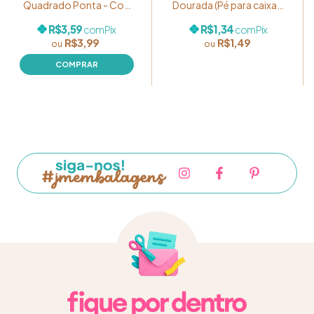
Quadrado Ponta - Cor:
Dourada (Pé para caixas)
Sortido - Pacote com
1,2 cm - Pacote com 10
R$3,59
R$1,34
com
Pix
com
Pix
10g Ref. MP024
unidades
R$3,99
R$1,49