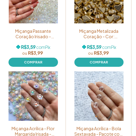
Miçanga Passante
Miçanga Metalizada
Coração Irisado -
Coração - Cor:
Pacote com 10g Ref.
Dourado - Pacote com
R$3,59
R$3,59
com
Pix
com
Pix
MP011
5g Ref. MP014
R$3,99
R$3,99
Miçanga Acrílica - Flor
Miçanga Acrílica - Bola
Margarida Irisada -
Sextavada - Pacote com