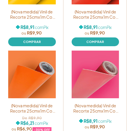
(Nova medida) Vinil de
(Nova medida) Vinil de
Recorte 25cmx1m Cor
Recorte 25cmx1m Cor
Amarelo Médio
Vermelho Vivo
R$8,91
R$8,91
com
Pix
com
Pix
R$9,90
R$9,90
(Nova medida) Vinil de
(Nova medida) Vinil de
Recorte 25cmx1m Cor
Recorte 25cmx1m Cor
Laranja
Magenta
R$9,90
R$8,91
com
Pix
R$6,21
com
Pix
R$9,90
R$6,90
-
30
% OFF