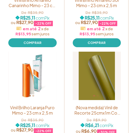
Vinil Brilho Amarelo
Vinil Brilho Amarelo Sol
Canarinho Mimo - 23 cm
Mimo - 23 cm x 2,5 m
x 2,5 m
R$35,90
R$35,90
R$25,11
R$25,11
com
Pix
com
Pix
R$27,90
R$27,90
-
22
% OFF
-
22
% OFF
2
2
x
de
x
de
R$13,95
sem juros
R$13,95
sem juros
Vinil Brilho Laranja Puro
(Nova medida) Vinil de
Mimo - 23 cm x 2,5 m
Recorte 25cmx1m Cor
Dark Golden
R$35,90
R$9,90
R$25,11
R$6,21
com
Pix
com
Pix
R$27,90
R$6,90
-
22
% OFF
-
30
% OFF