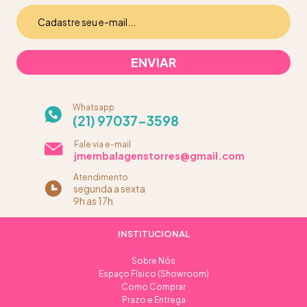
Whatsapp
(21) 97037-3598
Fale via e-mail
jmembalagenstorres@gmail.com
Atendimento
segunda a sexta
9h as 17h
INSTITUCIONAL
Sobre Nós
Espaço Físico (Showroom)
Como Comprar
Prazo e Entrega