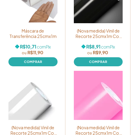
Máscara de
(Nova medida) Vinil de
Transferência 25cmx1m
Recorte 25cmx1m Cor
Preto
R$10,71
R$8,91
com
Pix
com
Pix
R$11,90
R$9,90
(Nova medida) Vinil de
(Nova medida) Vinil de
Recorte 25cmx1m Cor
Recorte 25cmx1m Cor