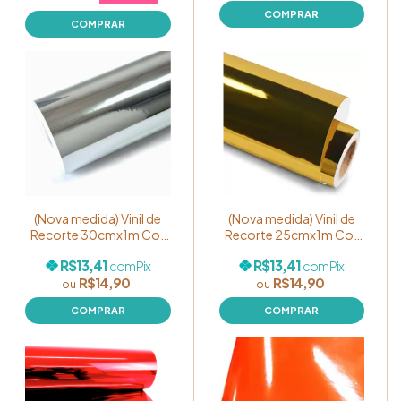
(Nova medida) Vinil de
(Nova medida) Vinil de
Recorte 30cmx1m Cor
Recorte 25cmx1m Cor
Prata Metalizado
Dourado Metalizado
R$13,41
R$13,41
com
Pix
com
Pix
R$14,90
R$14,90