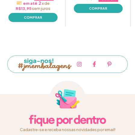
2
x
de
R$13,95
sem juros
Cadastre-se e receba nossas novidades por email!