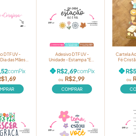
o DTF UV -
Adesivo DTF UV -
Cartela A
Dia das Mães
Unidade - Estampa "Em
Fé Crist
e e Corajosa!"
cada estação, Ele é fiel!"
,52
R$2,69
R$5
com
Pix
com
Pix
f. 062
Ref. 108
R$1,69
R$2,99