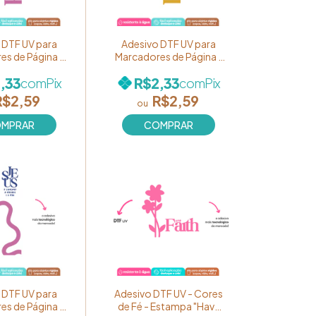
 DTF UV para
Adesivo DTF UV para
es de Página -
Marcadores de Página -
Cores de Fé" -
Coleção "Cores de Fé" -
,33
R$2,33
com
Pix
com
Pix
Have Faith" em
Estampa "Have Faith" em
Ref. BM43
AMARELO Ref. BM42
R$2,59
R$2,59
 DTF UV para
Adesivo DTF UV - Cores
es de Página -
de Fé - Estampa "Have