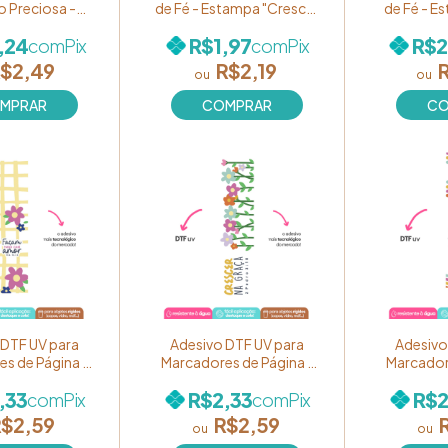
 Preciosa -
de Fé - Estampa "Crescer
de Fé - E
"É justo que
na Graça" Flores
O caminho
,24
R$1,97
R$2
com
Pix
com
Pix
te o que muito
embaixo Ref. 131
vida!" Ref
 140 (unidade)
(unidade)
$2,49
R$2,19
 DTF UV para
Adesivo DTF UV para
Adesivo
s de Página -
Marcadores de Página -
Marcador
Cores de Fé" -
Coleção "Cores de Fé" -
Coleção "
,33
R$2,33
R$2
com
Pix
com
Pix
 "Façam tudo
Estampa "Crescer na
Estampa 
r" Ref. BM54
Graça" Ref. BM50
tempo tod
$2,59
R$2,59