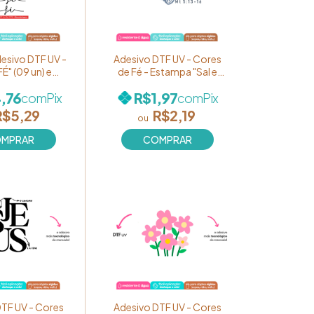
desivo DTF UV -
Adesivo DTF UV - Cores
FÉ" (09 un) em
de Fé - Estampa "Sal e
Ref. DT021
Luz" Ref. 130 (unidade)
,76
R$1,97
com
Pix
com
Pix
R$5,29
R$2,19
TF UV - Cores
Adesivo DTF UV - Cores