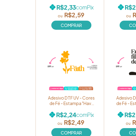
Coleção "Cores de Fé" -
Coleção "
R$2,33
R$2
com
Pix
Estampa "Ele está no
Estamp
barco. Não tema." Ref.
formoso 
R$2,59
R
BM41
Re
Adesivo DTF UV - Cores
Adesivo D
de Fé - Estampa "Have
de Fé - E
Faith" em AMARELO Ref.
filha de 
R$2,24
R$2
com
Pix
137 (unidade)
Ref. 13
R$2,49
R