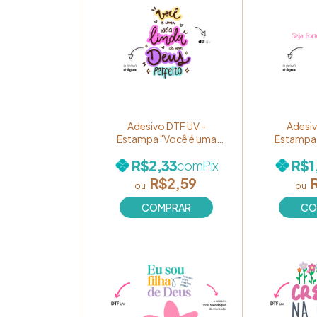
Adesivo DTF UV -
Adesiv
Estampa "Você é uma
Estampa 
ideia linda de um Deus
"Seja Fort
R$2,33
R$1
com
Pix
perfeito!" Ref. 025
Re
(Unidade)
R$2,59