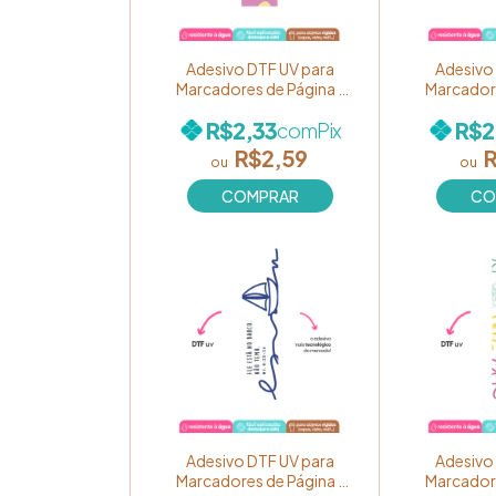
Adesivo DTF UV para
Adesivo
Marcadores de Página -
Marcadore
Coleção "Cores de Fé" -
Coleção "
R$2,33
R$2
com
Pix
Estampa "Eu sou filha de
Estampa 
Deus!" Ref. BM47
descanso
R$2,59
R
Adesivo DTF UV para
Adesivo
Marcadores de Página -
Marcadore