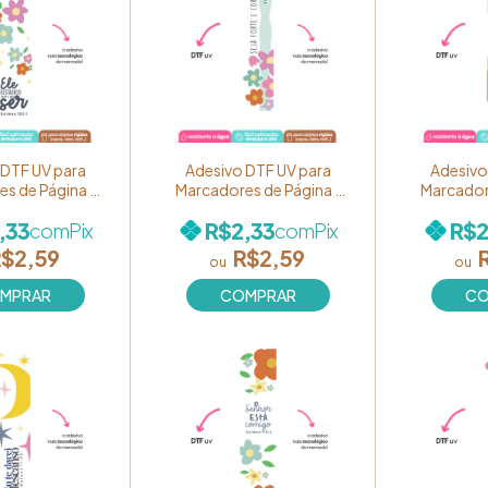
 DTF UV para
Adesivo DTF UV para
Adesivo
s de Página -
Marcadores de Página -
Marcador
Cores de Fé" -
Coleção "Cores de Fé" -
Coleção "
,33
R$2,33
R$2
com
Pix
com
Pix
Ele restaurou
Estampa "Seja Forte e
Estampa 
eu ser" Ref.
Corajosa!" Ref. BM51
graça"
$2,59
R$2,59
BM52