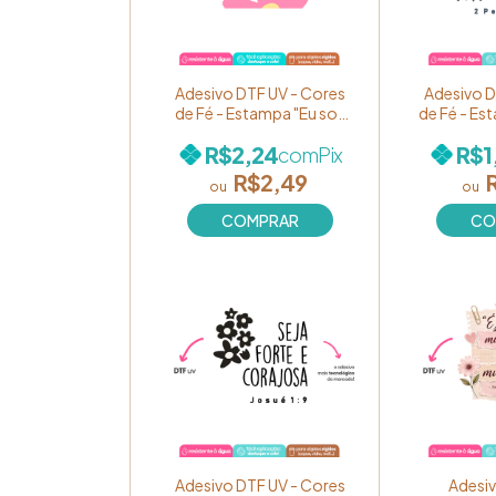
Adesivo DTF UV - Cores
Adesivo D
de Fé - Estampa "Eu sou
de Fé - Es
filha de Deus" em
na Graç
R$2,24
R$1
com
Pix
COLORIDO Ref. 136
Colorid
(unidade)
(u
R$2,49
Adesivo DTF UV - Cores
Adesiv