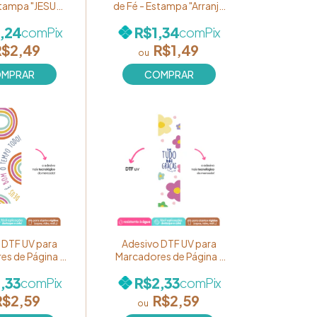
stampa "JESUS:
de Fé - Estampa "Arranjo
, a verdade e a
de Flores" Ref. 133
,24
R$1,34
com
Pix
com
Pix
. 139 (unidade)
(unidade)
R$2,49
R$1,49
 DTF UV para
Adesivo DTF UV para
es de Página -
Marcadores de Página -
Cores de Fé" -
Coleção "Cores de Fé" -
,33
R$2,33
com
Pix
com
Pix
"Deus é bom o
Estampa "Em tudo dai
o!" Ref. BM46
graças" Ref. BM40
R$2,59
R$2,59