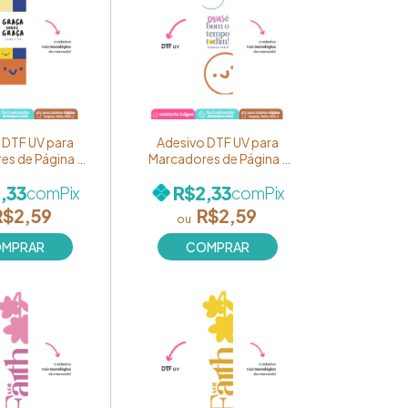
 DTF UV para
Adesivo DTF UV para
es de Página -
Marcadores de Página -
Cores de Fé" -
Coleção "Cores de Fé" -
,33
R$2,33
com
Pix
com
Pix
"Graça sobre
Estampa "Deus é bom o
 Ref. BM49
tempo todim!" Ref.
R$2,59
R$2,59
BM48