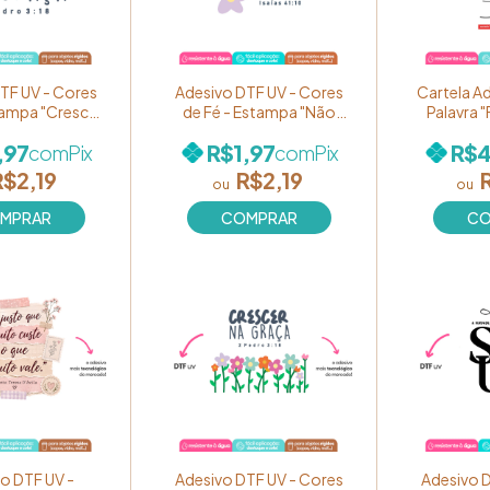
TF UV - Cores
Adesivo DTF UV - Cores
Cartela A
tampa "Crescer
de Fé - Estampa "Não
Palavra "
a" (Flores e
tema, pois estou com
preto 
,97
R$1,97
R$4
com
Pix
com
Pix
o) Ref. 129
você!" Ref. 135 (unidade)
nidade)
R$2,19
R$2,19
o DTF UV -
Adesivo DTF UV - Cores
Adesivo D