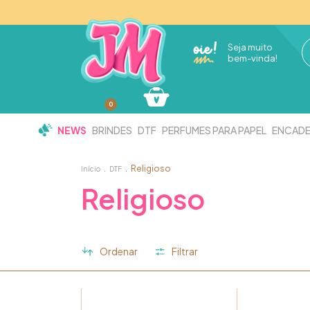
Seja muito
bem-vinda!
0
NEWS
BRINDES
DTF
PERFUMES PARA PAPEL
ENCAD
.
.
Religioso
Início
DTF
Religioso
Ordenar
Filtrar