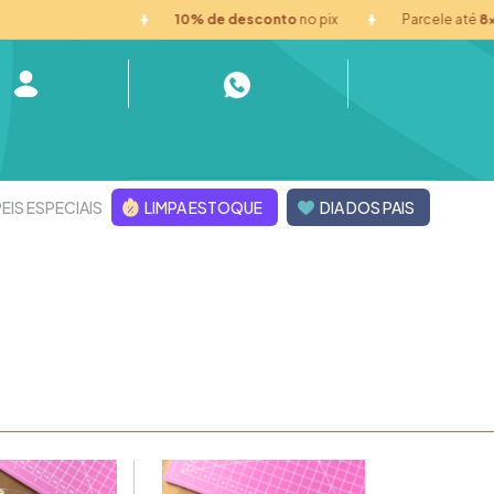
10% de desconto
no pix
Parcele até
8x sem juro
EIS ESPECIAIS
LIMPA ESTOQUE
DIA DOS PAIS