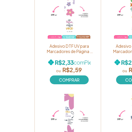
Adesivo DTF UV para
Adesivo
Marcadores de Página -
Marcadore
Coleção "Cores de Fé" -
Coleção "
R$2,33
R$2
com
Pix
Estampa "Não tema pois
Estampa "
estou com você!" Ref.
todo o m
R$2,59
R
BM53