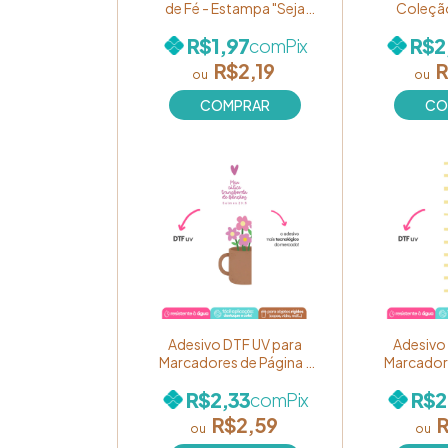
de Fé - Estampa "Seja
Coleção
Forte e Corajosa Josué
Estampa 
R$1,97
R$2
com
Pix
1:9" em PRETO Ref. 128
muito cus
(unidade)
vale" Ref.
R$2,19
R
Adesivo DTF UV para
Adesivo
Marcadores de Página -
Marcadore
Coleção "Cores de Fé" -
Coleção "
R$2,33
R$2
com
Pix
Estampa "Meu cálice
Estampa
transborda de bênçãos!"
com amo
R$2,59
R
Ref. BM55