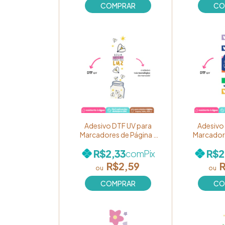
Adesivo DTF UV para
Adesivo
Marcadores de Página -
Marcadore
Coleção "Cores de Fé" -
Coleção "
R$2,33
R$2
com
Pix
Estampa "Assim brilhe
Estampa
também a vossa luz" Ref.
coração
R$2,59
R
BM36