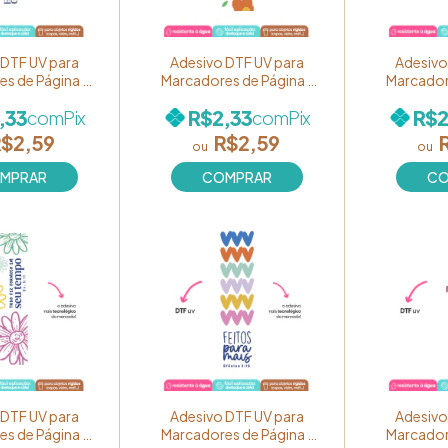
 DTF UV para
Adesivo DTF UV para
Adesivo
s de Página -
Marcadores de Página -
Marcador
Cores de Fé" -
Coleção "Cores de Fé" -
Coleção "
,33
R$2,33
R$2
com
Pix
com
Pix
"Eu te darei
Estampa "O Senhor está
Estampa "
!" Ref. BM45
comigo" Ref. BM44
ROSA 
$2,59
R$2,59
 DTF UV para
Adesivo DTF UV para
Adesivo
s de Página -
Marcadores de Página -
Marcador