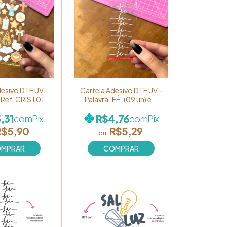
desivo DTF UV -
Cartela Adesivo DTF UV -
ã Ref. CRIST01
Palavra "FÉ" (09 un) em
branco Ref. DT016
,31
R$4,76
com
Pix
com
Pix
R$5,90
R$5,29