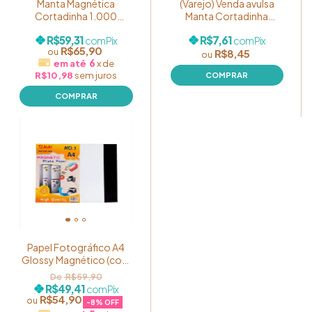
Manta Magnética
(Varejo) Venda avulsa
Cortadinha 1.000
Manta Cortadinha
Pedaços 2,8x2cm
Magnética 100 Pedaços
R$59,31
R$7,61
com
Pix
com
Pix
2,8x2cm UNIDADE
R$65,90
R$8,45
6
x
de
R$10,98
sem juros
Papel Fotográfico A4
Glossy Magnético (com
ímã) 680g - Pct 10
R$59,90
Folhas | Jojo Paper
R$49,41
com
Pix
R$54,90
-
8
% OFF