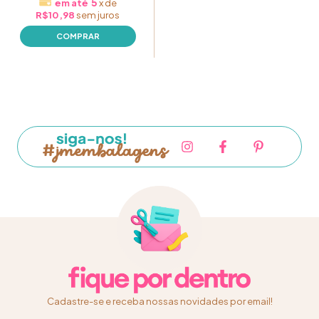
5
x
de
R$10,98
sem juros
Cadastre-se e receba nossas novidades por email!