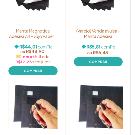
Manta Magnética
(Varejo) Venda avulsa -
Adesiva A4 - Jojo Paper -
Manta Adesiva
Pacote com 10 Unidades
Magnética A4 - UNIDADE
R$44,01
R$5,81
com
Pix
com
Pix
R$48,90
R$6,45
4
x
de
R$12,23
sem juros