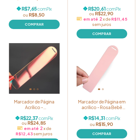
Polaroid) Transparente -
3x14cm - Pacote com
R$7,65
R$20,61
com
Pix
com
Pix
Pacote com 05
05 unidades
R$22,90
R$8,50
unidades
2
x
de
R$11,45
sem juros
Marcador de Página
Marcador de Página em
Acrílico -
acrílico - Rosa Bebê
HOLOGRÁFICO Furta-
Candy - 3x14cm -
R$22,37
R$14,31
com
Pix
com
Pix
cor - 3x14cm - Pacote
Pacote com 05
R$24,85
R$15,90
com 05 unidades
unidades
2
x
de
R$12,43
sem juros