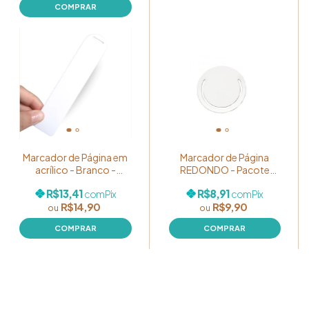
Marcador de Página em
Marcador de Página
acrílico - Branco -
REDONDO - Pacote
3x14cm - Pacote com
com 05 unidades
R$13,41
R$8,91
com
Pix
com
Pix
05 unidades
R$14,90
R$9,90