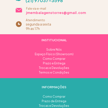
(21) 97037-3598
Fale via e-mail
jmembalagenstorres@gmail.com
Atendimento
segunda a sexta
9h as 17h
INSTITUCIONAL
Sobre Nós
Espaço Físico (Showroom)
Como Comprar
Prazo e Entrega
Trocas e Devoluções
Termos e Condições
INFORMAÇÕES
Como Comprar
Prazo de Entrega
Trocas e Devoluções