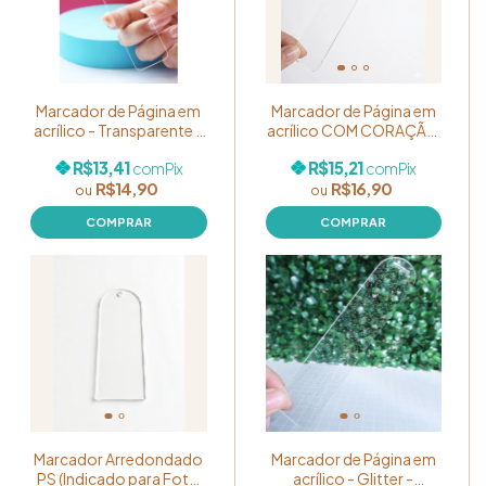
Marcador de Página em
Marcador de Página em
acrílico - Transparente -
acrílico COM CORAÇÃO
3x14cm - Pacote com
- 3x14cm - Pacote com
R$13,41
R$15,21
com
Pix
com
Pix
05 unidades
05 unidades
R$14,90
R$16,90
Marcador Arredondado
Marcador de Página em
PS (Indicado para Foto
acrílico - Glitter -