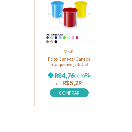
+8
Foto Caneca (Caneca
Rosqueável) 350ml
R$4,76
com
Pix
R$5,29
COMPRAR