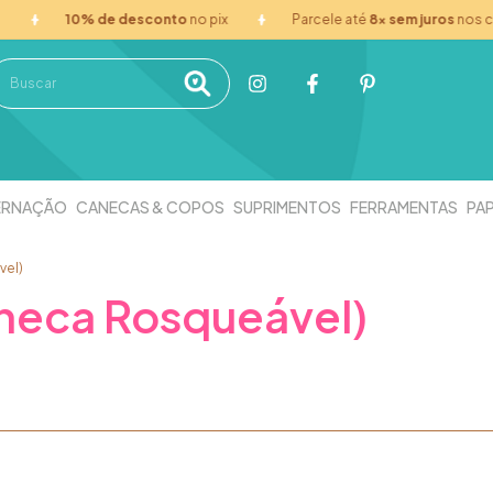
10% de desconto
no pix
Parcele até
8x sem juros
nos cart
ERNAÇÃO
CANECAS & COPOS
SUPRIMENTOS
FERRAMENTAS
PAP
vel)
neca Rosqueável)