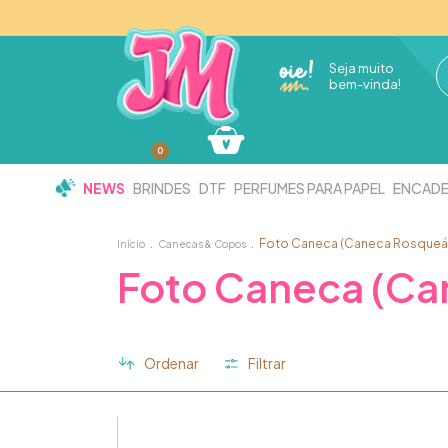
Seja muito
bem-vinda!
0
NEWS
BRINDES
DTF
PERFUMES PARA PAPEL
ENCAD
.
.
Foto Caneca (Caneca Rosqueá
Início
Canecas & Copos
Foto Caneca (Ca
Ordenar
Filtrar