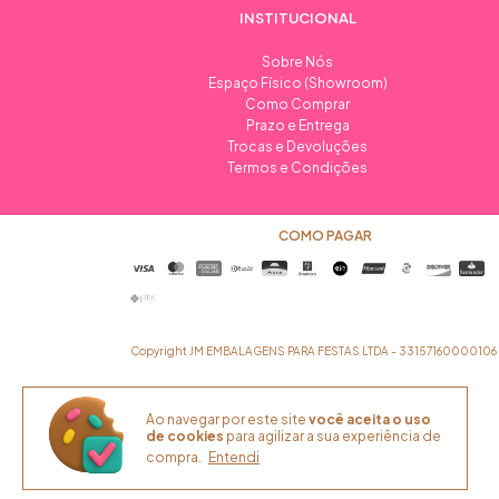
INSTITUCIONAL
Sobre Nós
Espaço Físico (Showroom)
Como Comprar
Prazo e Entrega
Trocas e Devoluções
Termos e Condições
COMO PAGAR
Copyright JM EMBALAGENS PARA FESTAS LTDA - 33157160000106 - 2
Ao navegar por este site
você aceita o uso
de cookies
para agilizar a sua experiência de
compra.
Entendi