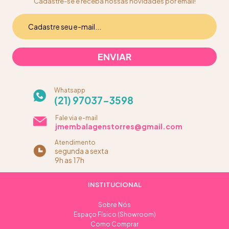
Cadastre-se e receba nossas novidades por email!
Whatsapp
(21) 97037-3598
Fale via e-mail
jmembalagenstorres@gmail.com
Atendimento
segunda a sexta
9h as 17h
INSTITUCIONAL
Sobre Nós
Espaço Físico (Showroom)
Como Comprar