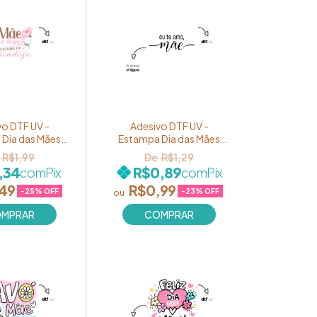
vo DTF UV -
Adesivo DTF UV -
Dia das Mães
Estampa Dia das Mães
rça vestida de
"Eu te amo, mãe!" Ref.
R$1,99
R$1,29
za!" Ref. 061
059
,34
R$0,89
com
Pix
com
Pix
,49
R$0,99
-
25
% OFF
-
23
% OFF