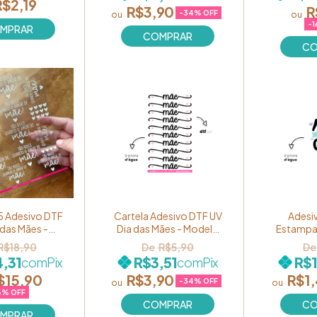
R$2,19
R$3,90
R
-
34
% OFF
-
1
5 Adesivo DTF
Cartela Adesivo DTF UV
Adesi
 das Mães -
Dia das Mães - Modelo
Estampa 
 "Tão doce
"Mãe com coração" Ref.
"Mãe que 
R$18,90
R$5,90
amor de mãe!"
MOM11
,31
R$3,51
R$1
com
Pix
com
Pix
. MOM07
$15,90
R$3,90
R$1
-
34
% OFF
6
% OFF