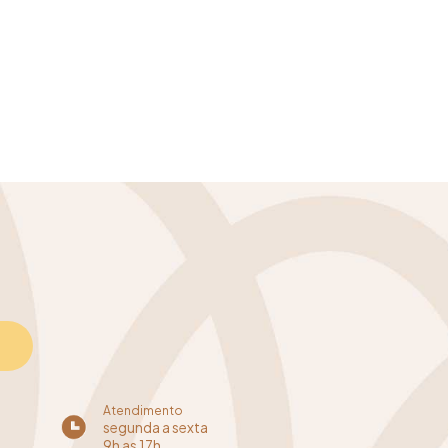
Atendimento
segunda a sexta
9h as 17h