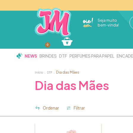
Seja muito
bem-vinda!
0
NEWS
BRINDES
DTF
PERFUMES PARA PAPEL
ENCAD
.
.
Dia das Mães
Início
DTF
Dia das Mães
Ordenar
Filtrar