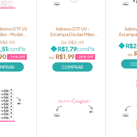
desivo DTF UV
Adesivo DTF UV -
Adesi
Mães - Modelo
Estampa Dia das Mães
Estampa 
te amo!" Ref.
"Mãe" Coração Floral
"Avó é Mã
R$5,90
R$2,49
R$2
OM05
Ref. 060
,51
R$1,79
com
Pix
com
Pix
90
R$1,99
-
34
% OFF
-
20
% OFF