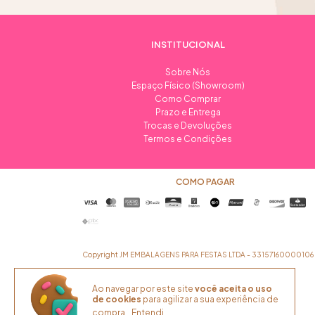
INSTITUCIONAL
Sobre Nós
Espaço Físico (Showroom)
Como Comprar
Prazo e Entrega
Trocas e Devoluções
Termos e Condições
COMO PAGAR
Copyright JM EMBALAGENS PARA FESTAS LTDA - 33157160000106 - 2
Ao navegar por este site
você aceita o uso
de cookies
para agilizar a sua experiência de
compra.
Entendi