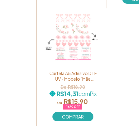
Cartela A5 Adesivo DTF
UV - Modelo "Mãe
Delicada" Ref. MOMA512
R$18,90
R$14,31
com
Pix
R$15,90
-
16
% OFF