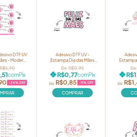
desivo DTF UV
Adesivo DTF UV -
Adesi
Mães - Modelo
Estampa Dia das Mães
Estampa 
or" Ref. MOM01
"Feliz dia das Mães" Tons
"Mãe é fo
R$5,90
R$0,95
Pastel Ref. 055
delicade
,51
R$0,77
R$1
com
Pix
com
Pix
90
R$0,85
R$1
-
34
% OFF
-
11
% OFF