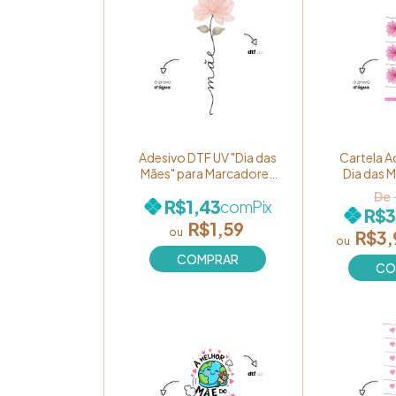
Adesivo DTF UV "Dia das
Cartela A
Mães" para Marcadores
Dia das 
de Página - Estampa
"Mãe + Fl
R$1,43
com
Pix
"Mãe + Flor" Ref. 058
R$3
R$1,59
R$3,