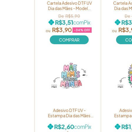
Cartela Adesivo DTF UV
Cartela A
Dia das Mães - Modelo
Dia das 
Palavra "Mãe" em
Palavra "
R$5,90
BRANCO Ref. MOM03
Ref
R$3,51
R$3
com
Pix
R$3,90
R$3,
-
34
% OFF
Adesivo DTF UV -
Adesiv
Estampa Dia das Mães
Estampa 
"Mãe, Mamis, Mãezinha,
"Feliz D
R$2,60
R$1
com
Pix
Mainha!" Ref. 053
Colori