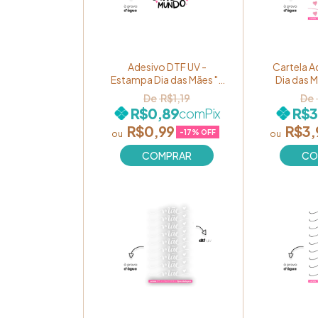
Adesivo DTF UV -
Cartela A
Estampa Dia das Mães "A
Dia das 
melhor mãe do mundo"
"Mãe, eu 
R$1,19
Ref. 052
M
R$0,89
R$3
com
Pix
R$0,99
R$3,
-
17
% OFF