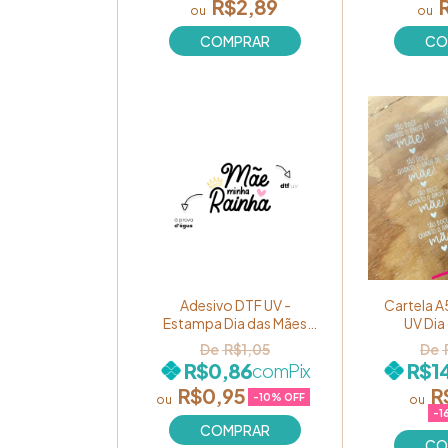
R$2,89
Adesivo DTF UV -
Cartela A
Estampa Dia das Mães
UV Dia
"Mãe, minha Rainha!" Ref.
Modelo
R$1,05
065
quanto o 
R$0,86
R$14
com
Pix
Ref
R$0,95
R
-
10
% OFF
-
1