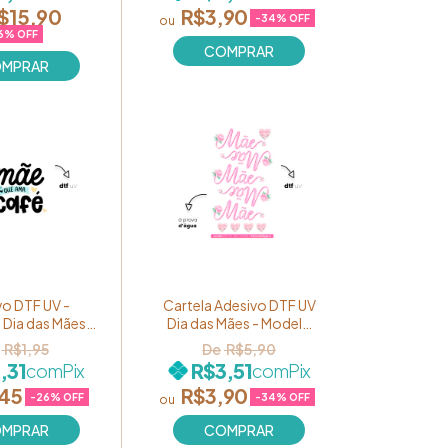
$15,90
R$3,90
-
34
% OFF
6
% OFF
vo DTF UV -
Cartela Adesivo DTF UV
Dia das Mães
Dia das Mães - Modelo
ama café" Ref.
Palavra "Mãe" em ROSA
R$1,95
R$5,90
064
(+ flores) Ref. MOM10
,31
R$3,51
com
Pix
com
Pix
,45
R$3,90
-
26
% OFF
-
34
% OFF