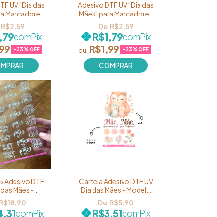
TF UV "Dia das
Adesivo DTF UV "Dia das
ra Marcadores
Mães" para Marcadores
na - Estampa
de Página - Estampa
R$2,59
R$2,59
+ Feliz dia das
"Mãe + Patinhos" Ref.
,79
R$1,79
com
Pix
com
Pix
 Ref. 056
057
,99
R$1,99
-
23
% OFF
-
23
% OFF
A5 Adesivo DTF
Cartela Adesivo DTF UV
 das Mães -
Dia das Mães - Modelo
o "Frases
"Mãe, amor verdadeiro"
R$18,90
R$5,90
" Ref. MOM09
Ref. MOM04
4,31
R$3,51
com
Pix
com
Pix