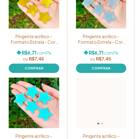
Pingente acrílico -
Pingente acrílico -
Formato Estrela - Cor:
Formato Estrela - Cor:
Dourado GLITTER -
Prata GLITTER - Pacote
R$6,71
R$6,71
com
Pix
com
Pix
Pacote com 05
com 05 unidades
R$7,45
R$7,45
unidades
Pingente acrílico -
Pingente acrílico -