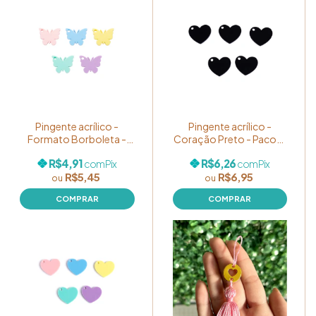
Pingente acrílico -
Pingente acrílico -
Formato Borboleta -
Coração Preto - Pacote
Cor: Sortidos Candy
com 05 unidades
R$4,91
R$6,26
com
Pix
com
Pix
Color - Pacote com 05
R$5,45
R$6,95
unidades