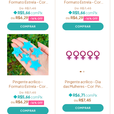
Formato Estrela - Cor:
Formato Estrela - Cor:
Verde Água GLITTER
Amarelo Bebê GLITTER
R$7,45
R$7,45
Candy Color - Pacote
Candy Color - Pacote
R$5,66
R$5,66
com
Pix
com
Pix
com 05 unidades
com 05 unidades
R$6,29
R$6,29
-
16
% OFF
-
16
% OFF
Pingente acrílico -
Pingente acrílico - Dia
Formato Estrela - Cor:
das Mulheres - Cor: Pink
Azul Bebê GLITTER
Metalizado - Pacote
R$7,45
R$6,71
com
Pix
Candy Color - Pacote
com 05 unidades
R$5,66
com
Pix
R$7,45
com 05 unidades
R$6,29
-
16
% OFF