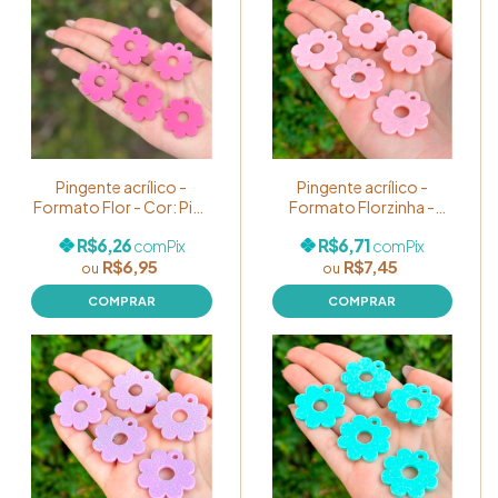
Pingente acrílico -
Pingente acrílico -
Formato Flor - Cor: Pink
Formato Florzinha -
- Pacote com 05
Cor: Rosa Bebê GLITTER
R$6,26
R$6,71
com
Pix
com
Pix
unidades
Candy Color - Pacote
R$6,95
R$7,45
com 05 unidades