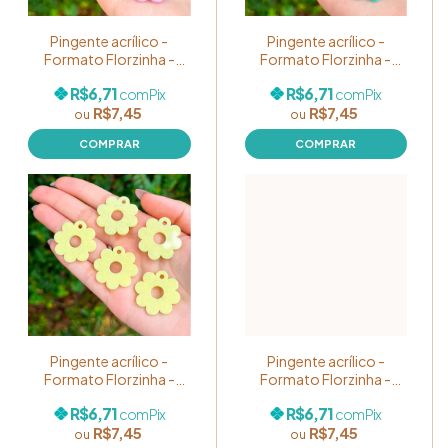
Pingente acrílico -
Pingente acrílico -
Formato Florzinha -
Formato Florzinha -
Cor: Lilás GLITTER
Cor: Verde Água
R$6,71
R$6,71
com
Pix
com
Pix
Candy Color - Pacote
GLITTER Candy Color -
R$7,45
R$7,45
com 05 unidades
Pacote com 05
unidades
Pingente acrílico -
Pingente acrílico -
Formato Florzinha -
Formato Florzinha -
Cor: Amarelo Bebê
Cor: Azul Bebê GLITTER
R$6,71
R$6,71
com
Pix
com
Pix
GLITTER Candy Color -
Candy Color - Pacote
R$7,45
R$7,45
Pacote com 05
com 05 unidades