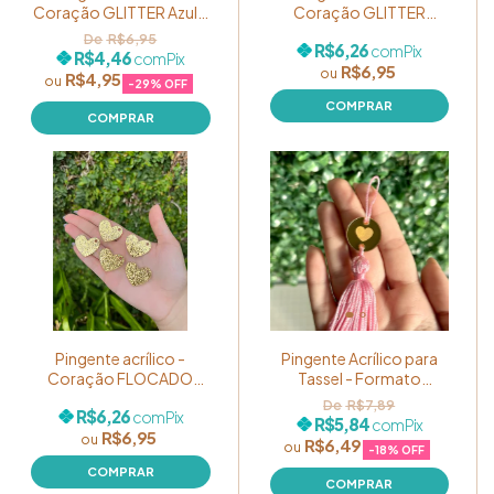
Coração GLITTER Azul -
Coração GLITTER
Pacote com 05
Dourado - Pacote com
R$6,95
R$6,26
com
Pix
unidades
05 unidades
R$4,46
com
Pix
R$6,95
R$4,95
-
29
% OFF
Pingente acrílico -
Pingente Acrílico para
Coração FLOCADO
Tassel - Formato
Dourado - Pacote com
Redondo Coração
R$7,89
R$6,26
com
Pix
05 unidades
Dourado - Pacote com
R$5,84
com
Pix
R$6,95
05 unidades
R$6,49
-
18
% OFF