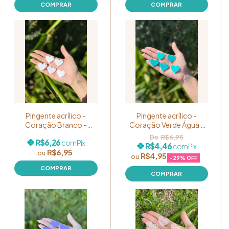
Pingente acrílico -
Pingente acrílico -
Coração Branco -
Coração Verde Água -
Pacote com 05
Pacote com 05
R$6,95
R$6,26
com
Pix
unidades
unidades
R$4,46
com
Pix
R$6,95
R$4,95
-
29
% OFF