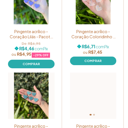
Pingente acrílico -
Pingente acrílico -
Coração Lilás - Pacote
Coração Coloridinho -
com 05 unidades
Pacote com 05
R$6,95
R$6,71
com
Pix
unidades
R$4,46
com
Pix
R$7,45
R$4,95
-
29
% OFF
Pingente acrílico -
Pingente acrílico -