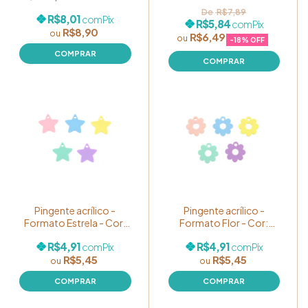
unidades
Vazado (Coração Prata)
R$7,89
R$8,01
com
Pix
- Pacote com 05
R$5,84
com
Pix
R$8,90
unidades
R$6,49
-
18
% OFF
Pingente acrílico -
Pingente acrílico -
Formato Estrela - Cor:
Formato Flor - Cor:
Sortidos Candy Color -
Sortidos Candy Color -
R$4,91
R$4,91
com
Pix
com
Pix
Pacote com 05
Pacote com 05
R$5,45
R$5,45
unidades
unidades