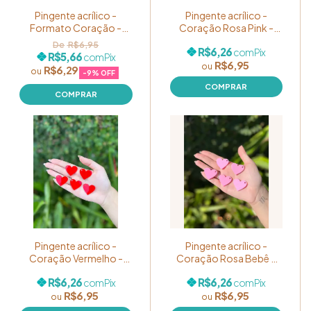
Pingente acrílico -
Pingente acrílico -
Formato Coração -
Coração Rosa Pink -
Cor: Rosa Bebê GLITTER
Pacote com 05
R$6,95
R$6,26
com
Pix
Candy Color - Pacote
unidades
R$5,66
com
Pix
R$6,95
com 05 unidades
R$6,29
-
9
% OFF
Pingente acrílico -
Pingente acrílico -
Coração Vermelho -
Coração Rosa Bebê -
Pacote com 05
Pacote com 05
R$6,26
R$6,26
com
Pix
com
Pix
unidades
unidades
R$6,95
R$6,95