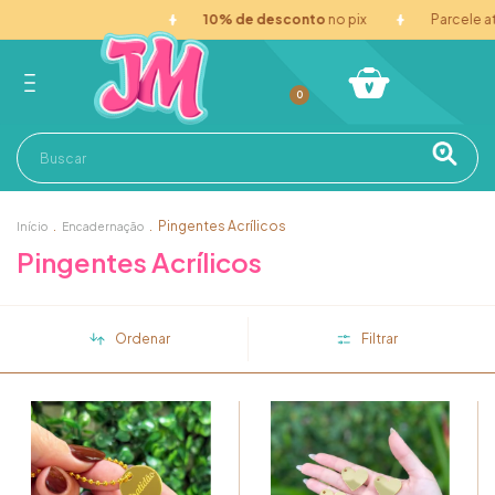
10% de desconto
no pix
Parcele até
8x sem juros
0
.
.
Pingentes Acrílicos
Início
Encadernação
Pingentes Acrílicos
Ordenar
Filtrar