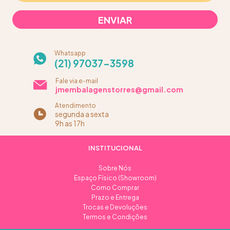
Whatsapp
(21) 97037-3598
Fale via e-mail
jmembalagenstorres@gmail.com
Atendimento
segunda a sexta
9h as 17h
INSTITUCIONAL
Sobre Nós
Espaço Físico (Showroom)
Como Comprar
Prazo e Entrega
Trocas e Devoluções
Termos e Condições