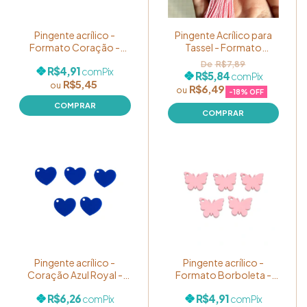
Pingente acrílico -
Pingente Acrílico para
Formato Coração -
Tassel - Formato
Cor: Sortidos Candy
Vazado (Coração
R$7,89
R$4,91
com
Pix
Color - Pacote com 05
Dourado) - Pacote com
R$5,84
com
Pix
R$5,45
unidades
05 unidades
R$6,49
-
18
% OFF
Pingente acrílico -
Pingente acrílico -
Coração Azul Royal -
Formato Borboleta -
Pacote com 05
Cor: Rosa Bebê - Pacote
R$6,26
R$4,91
com
Pix
com
Pix
unidades
com 05 unidades