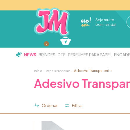
Seja muito
bem-vinda!
0
NEWS
BRINDES
DTF
PERFUMES PARA PAPEL
ENCAD
.
.
Adesivo Transparente
Início
Papeis Especiais
Adesivo Transpa
Ordenar
Filtrar