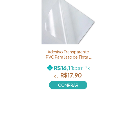
Adesivo Transparente
PVC Para Jato de Tinta -
X-Colour - Pacote com
R$16,11
com
Pix
10 Folhas
R$17,90