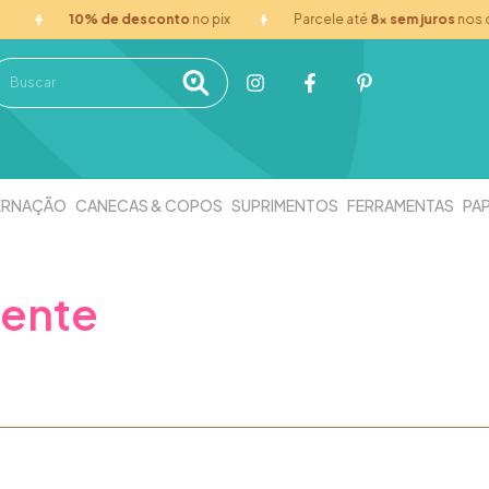
10% de desconto
no pix
Parcele até
8x sem juros
nos car
ERNAÇÃO
CANECAS & COPOS
SUPRIMENTOS
FERRAMENTAS
PAP
rente