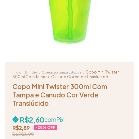
.
.
.
Copo Mini Twister
Início
Brindes
Operação Limpa Estoque
300ml Com Tampa e Canudo Cor Verde Translúcido
Copo Mini Twister 300ml Com
Tampa e Canudo Cor Verde
Translúcido
R$2,60
com
Pix
R$2,89
-
28
% OFF
R$3,99