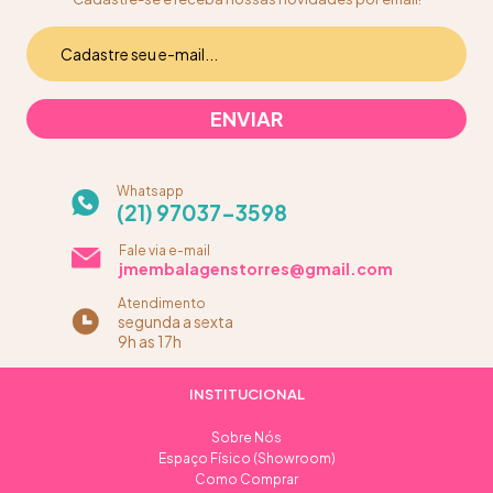
Whatsapp
(21) 97037-3598
Fale via e-mail
jmembalagenstorres@gmail.com
Atendimento
segunda a sexta
9h as 17h
INSTITUCIONAL
Sobre Nós
Espaço Físico (Showroom)
Como Comprar