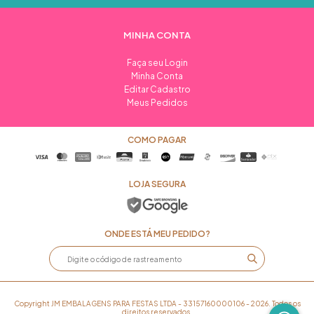
MINHA CONTA
Faça seu Login
Minha Conta
Editar Cadastro
Meus Pedidos
COMO PAGAR
LOJA SEGURA
ONDE ESTÁ MEU PEDIDO?
Copyright JM EMBALAGENS PARA FESTAS LTDA - 33157160000106 - 2026. Todos os
direitos reservados.