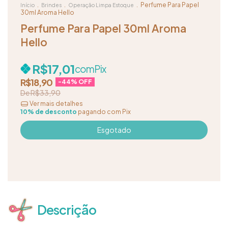
.
.
.
Perfume Para Papel
Início
Brindes
Operação Limpa Estoque
30ml Aroma Hello
Perfume Para Papel 30ml Aroma
Hello
R$17,01
com
Pix
R$18,90
-
44
% OFF
R$33,90
Ver mais detalhes
10% de desconto
pagando com Pix
Descrição