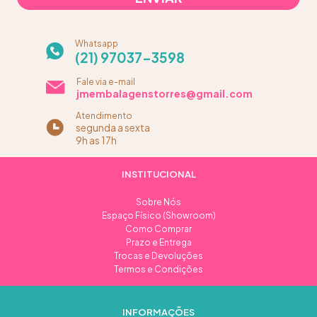
Whatsapp
(21) 97037-3598
Fale via e-mail
jmembalagenstorres@gmail.com
Atendimento
segunda a sexta
9h as 17h
INSTITUCIONAL
Sobre Nós
Espaço Físico (Showroom)
Como Comprar
Prazo e Entrega
Trocas e Devoluções
Termos e Condições
INFORMAÇÕES