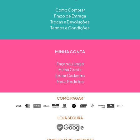
Como Comprar
Prazo de Entrega
Trocas e Devoluções
Termos e Condições
MINHA CONTA
Faça seu Login
Minha Conta
Editar Cadastro
Meus Pedidos
COMO PAGAR
LOJA SEGURA