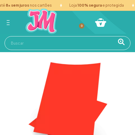
té
8x sem juros
nos cartões
Loja
100% segura
e protegida
0