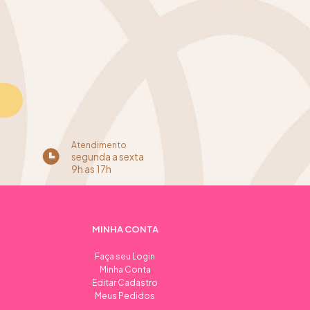
Atendimento
segunda a sexta
9h as 17h
MINHA CONTA
Faça seu Login
Minha Conta
Editar Cadastro
Meus Pedidos