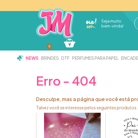
1
Seja muito
bem-vinda!
0
NEWS
BRINDES
DTF
PERFUMES PARA PAPEL
ENCAD
Erro - 404
Desculpe, mas a página que você está pr
Talvez você se interesse pelos seguintes produtos.