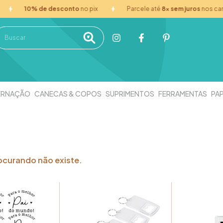
0% de desconto
no pix
Parcele até
8x sem juros
nos cartões
ERNAÇÃO
CANECAS & COPOS
SUPRIMENTOS
FERRAMENTAS
PAP
ocurando não existe.