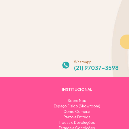
Whatsapp
(21) 97037-3598
INSTITUCIONAL
Sobre Nós
Espaço Físico (Showroom)
Como Comprar
Prazo e Entrega
Trocas e Devoluções
Termos e Condições