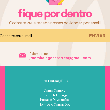
Cadastre-se e receba nossas novidades por email!
Fale via e-mail
jmembalagenstorres@gmail.com
INFORMAÇÕES
Como Comprar
Prazo de Entrega
Trocas e Devoluções
Termos e Condições