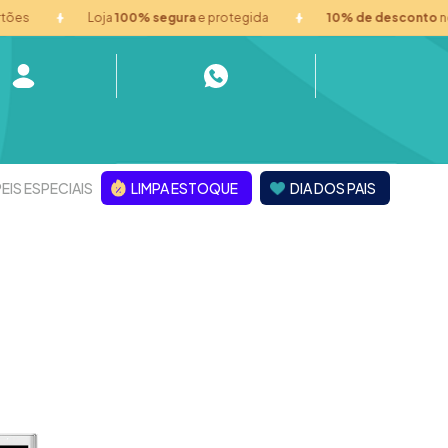
Loja
100% segura
e protegida
10% de desconto
no pix
EIS ESPECIAIS
LIMPA ESTOQUE
DIA DOS PAIS