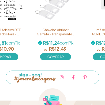
6 Adesivo DTF
Chaveiro Abridor
Ímã d
a dos Pais -
Garrafa - Transparente -
ACRÍLIC
Para o melhor
Pacote com 05 unidades
Tamanh
,81
R$11,24
R$1
com
Pix
com
Pix
 mundo" em
Pacote co
Ref. DAD02
$10,90
R$12,49
R