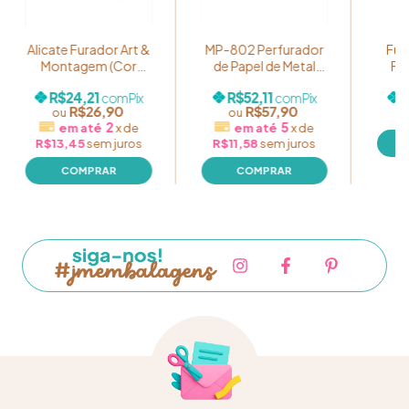
Alicate Furador Art &
MP-802 Perfurador
Fur
Montagem (Cor
de Papel de Metal
Fu
Sortida) - Círculo 3
Masterprint 2 furos -
R$24,21
R$52,11
R
com
Pix
com
Pix
mm
Tamanho M - Até 40
R$26,90
R$57,90
folhas
2
5
x
de
x
de
R$13,45
sem juros
R$11,58
sem juros