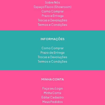
Sobre Nós
Espaço Físico (Showroom)
Como Comprar
Prazo e Entrega
Trocas e Devoluções
Termos e Condições
INFORMAÇÕES
Como Comprar
Prazo de Entrega
Trocas e Devoluções
Termos e Condições
MINHA CONTA
Faça seu Login
Minha Conta
Editar Cadastro
Meus Pedidos