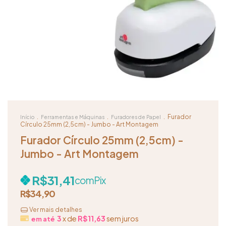
.
.
.
Furador
Início
Ferramentas e Máquinas
Furadores de Papel
Círculo 25mm (2,5cm) - Jumbo - Art Montagem
Furador Círculo 25mm (2,5cm) -
Jumbo - Art Montagem
R$31,41
com
Pix
R$34,90
Ver mais detalhes
3
x de
R$11,63
sem juros