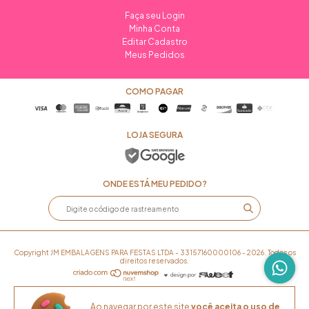
Faça seu Login
Minha Conta
Editar Cadastro
Meus Pedidos
COMO PAGAR
LOJA SEGURA
ONDE ESTÁ MEU PEDIDO?
Copyright JM EMBALAGENS PARA FESTAS LTDA - 33157160000106 - 2026. Todos os
direitos reservados.
Ao navegar por este site
você aceita o uso de