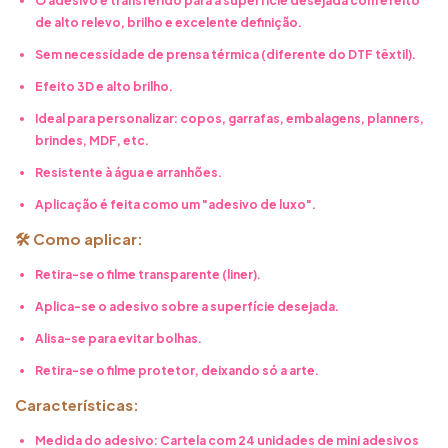
O adesivo é transferido para a superfície desejada com efeito
de alto relevo, brilho e excelente definição.
Sem necessidade de prensa térmica (diferente do DTF têxtil).
Efeito 3D e alto brilho.
Ideal para personalizar: copos, garrafas, embalagens, planners,
brindes, MDF, etc.
Resistente à água e arranhões.
Aplicação é feita como um "adesivo de luxo".
🛠 Como aplicar:
Retira-se o filme transparente (liner).
Aplica-se o adesivo sobre a superfície desejada.
Alisa-se para evitar bolhas.
Retira-se o filme protetor, deixando só a arte.
Características:
Medida do adesivo: Cartela com 24 unidades de mini adesivos