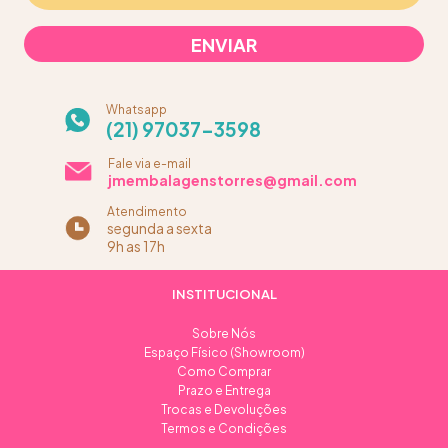
Whatsapp
(21) 97037-3598
Fale via e-mail
jmembalagenstorres@gmail.com
Atendimento
segunda a sexta
9h as 17h
INSTITUCIONAL
Sobre Nós
Espaço Físico (Showroom)
Como Comprar
Prazo e Entrega
Trocas e Devoluções
Termos e Condições