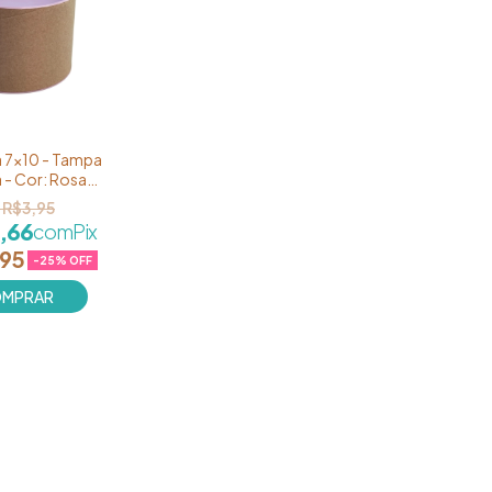
 7x10 - Tampa
a - Cor: Rosa
Bebê
R$3,95
,66
com
Pix
,95
-
25
% OFF