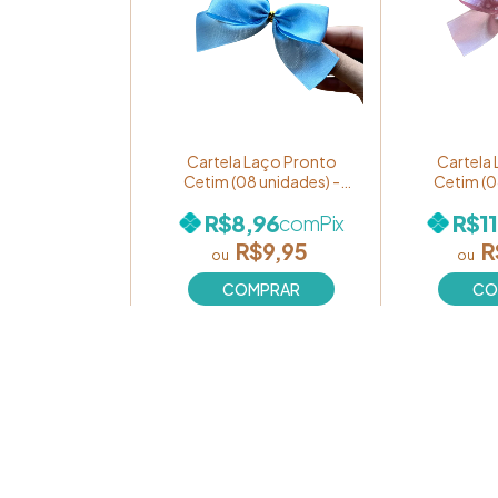
Cartela Laço Pronto
Cartela
Cetim (08 unidades) -
Cetim (0
Tam: Médio - Cor: Azul
Tam: Médi
R$8,96
R$11
com
Pix
Claro Ref. LC0043
Ref. L
(LC0002CM-8)
R$9,95
R