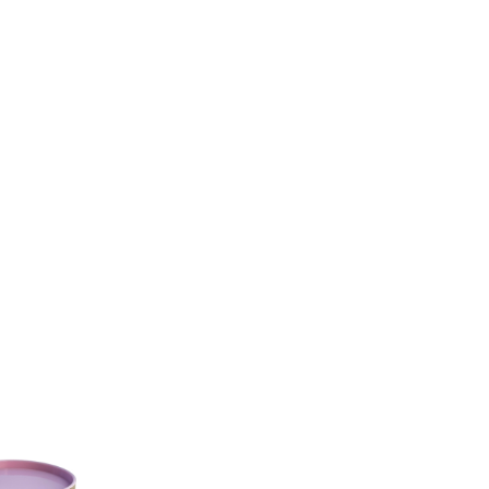
s/002/490/932/rte/mid-