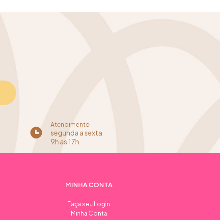
Atendimento
segunda a sexta
9h as 17h
MINHA CONTA
Faça seu Login
Minha Conta