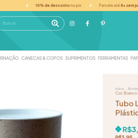
10% de desconto
no pix
Parcele até
8x sem juros
no
ERNAÇÃO
CANECAS & COPOS
SUPRIMENTOS
FERRAMENTAS
PAP
.
Início
Brind
Cor: Branco
Tubo 
Plásti
R$3
R$3,95