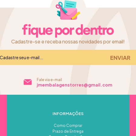
Cadastre-se e receba nossas novidades por email!
Fale via e-mail
jmembalagenstorres@gmail.com
INFORMAÇÕES
Como Comprar
Prazo de Entrega