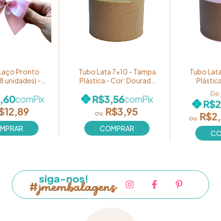
 Laço Pronto
Tubo Lata 7x10 - Tampa
Tubo Lata
8 unidades) -
Plástica - Cor: Dourada
Plástic
o - Cor: Rosa
Plástica
,60
R$3,56
com
Pix
com
Pix
C0010CM-8
R$2
$12,89
R$3,95
R$2