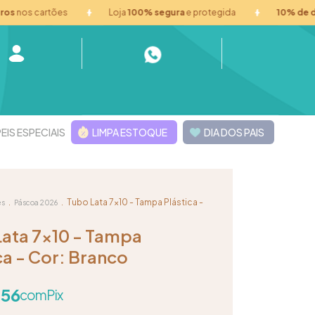
s cartões
Loja
100% segura
e protegida
10% de desco
EIS ESPECIAIS
LIMPA ESTOQUE
DIA DOS PAIS
.
.
Tubo Lata 7x10 - Tampa Plástica -
es
Páscoa 2026
Lata 7x10 - Tampa
ca - Cor: Branco
,56
com
Pix