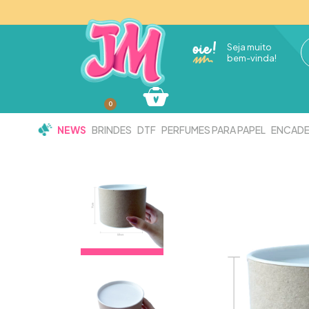
Seja muito
bem-vinda!
0
NEWS
BRINDES
DTF
PERFUMES PARA PAPEL
ENCAD