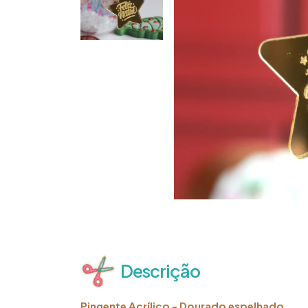
Descrição
Pingente Acrílico - Dourado espelhado