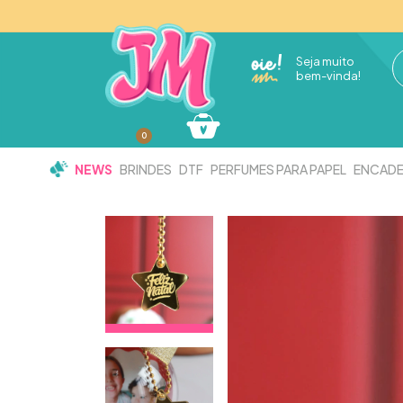
Seja muito
bem-vinda!
0
NEWS
BRINDES
DTF
PERFUMES PARA PAPEL
ENCAD