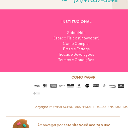
INSTITUCIONAL
Sobre Nós
Espaço Físico (Showroom)
Como Comprar
Prazo e Entrega
Trocas e Devoluções
Termos e Condições
COMO PAGAR
Copyright JM EMBALAGENS PARA FESTAS LTDA - 33157160000106 - 2
Ao navegar por este site
você aceita o uso