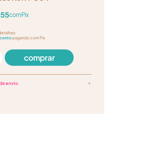
,55
com
Pix
detalhes
conto
pagando com Pix
de envio