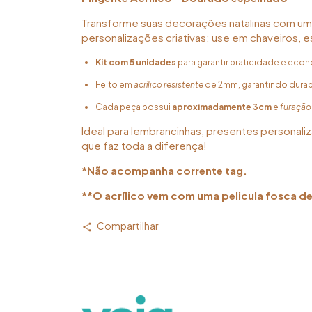
Transforme suas decorações natalinas com um 
personalizações criativas: use em chaveiros, es
Kit com 5 unidades
para garantir praticidade e econ
Feito em
acrílico resistente
de 2mm, garantindo durab
Cada peça possui
aproximadamente 3cm
e
furação
Ideal para lembrancinhas, presentes personali
que faz toda a diferença!
*Não acompanha corrente tag.
**O acrílico vem com uma pelicula fosca de
Compartilhar