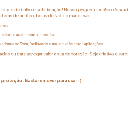
toque de brilho e sofisticação! Nosso
pingente acrílico doura
feras de acrílico, bolas de Natal e muito mais.
omia.
ilidade e acabamento impecável.
 redonda de 3mm
, facilitando o uso em diferentes aplicações.
zados ou para agregar valor à sua decoração. Seja criativo e s
 proteção. Basta remover para usar :)
<img