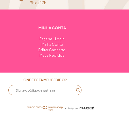
9h as 17h
MINHA CONTA
Faça seu Login
Minha Conta
Editar Cadastro
Meus Pedidos
ONDE ESTÁ MEU PEDIDO?