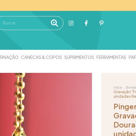
ERNAÇÃO
CANECAS & COPOS
SUPRIMENTOS
FERRAMENTAS
PAP
.
Início
Brind
Gravação "Fe
unidades Re
Pingen
Gravaç
Doura
unida