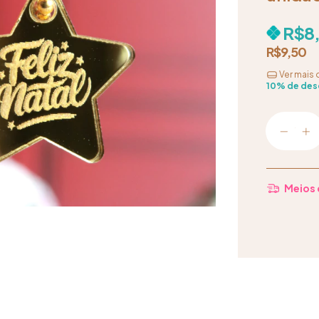
R$8
R$9,50
Ver mais 
10% de des
Meios 