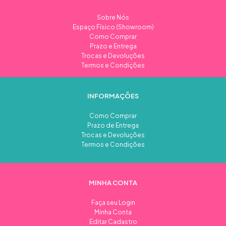
Sobre Nós
Espaço Físico (Showroom)
Como Comprar
Prazo e Entrega
Trocas e Devoluções
Termos e Condições
INFORMAÇÕES
Como Comprar
Prazo de Entrega
Trocas e Devoluções
Termos e Condições
MINHA CONTA
Faça seu Login
Minha Conta
Editar Cadastro