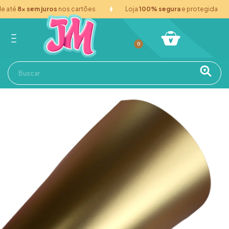
até
8x sem juros
nos cartões
Loja
100% segura
e protegida
0