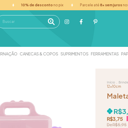
10% de desconto
no pix
Parcele até
8x sem juros
nos cart
ERNAÇÃO
CANECAS & COPOS
SUPRIMENTOS
FERRAMENTAS
PAP
.
Início
Brind
12x10cm
Maleta
R$3
R$3,75
R$5,95