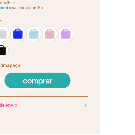
detalhes
conto
pagando com Pix
o
ltima peça!
de envio