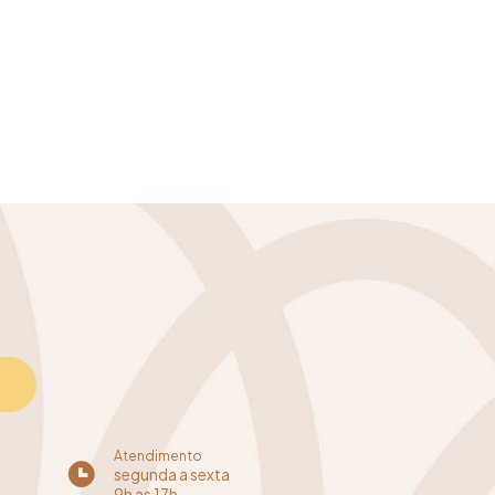
Atendimento
segunda a sexta
9h as 17h