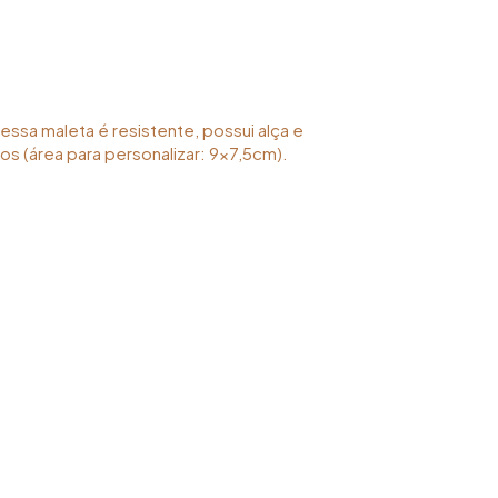
essa maleta é resistente, possui alça e
os (área para personalizar: 9x7,5cm).
s/002/490/932/rte/mid-