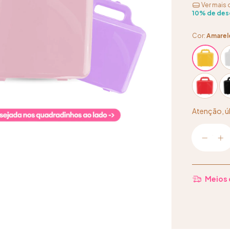
Ver mais 
10% de des
Cor:
Amarel
Atenção, ú
Meios 