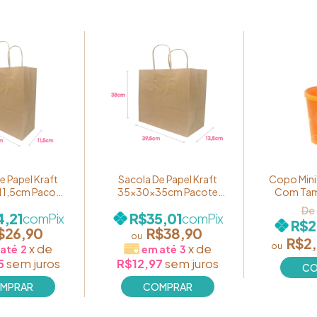
e Papel Kraft
Sacola De Papel Kraft
Copo Mini
11,5cm Pacote
35x30x35cm Pacote
Com Tam
0 unidades
com 10 unidades
Cor Laran
,21
R$35,01
com
Pix
com
Pix
R$2
$26,90
R$38,90
R$2
x
de
x
de
2
3
5
sem juros
R$12,97
sem juros