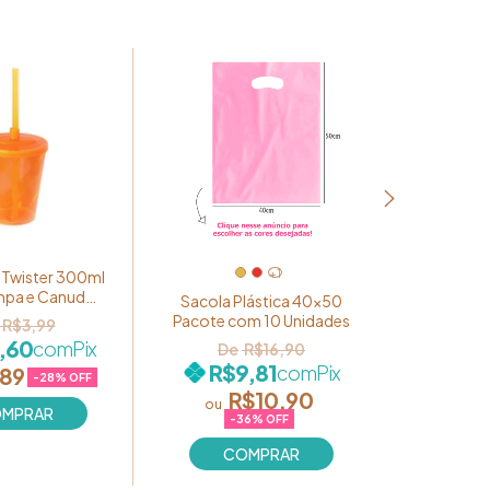
 Twister 300ml
+1
Pingen
pa e Canudo
Coraç
Sacola Plástica 40x50
ja Translúcido
Pacote c
Pacote com 10 Unidades
R$3,99
R$6
,60
com
Pix
R$16,90
R$9,81
com
Pix
,89
-
28
% OFF
R$10,90
-
36
% OFF
COMPRAR