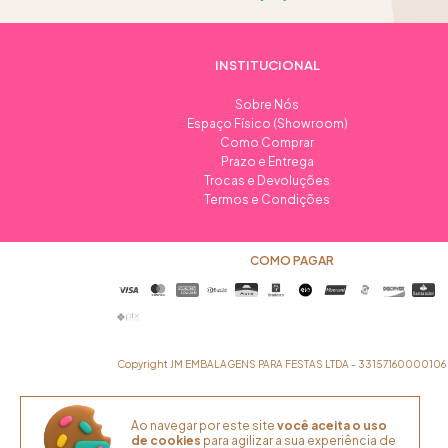
INSTITUCIONAL
Sobre Nós
Espaço Físico (Showroom)
Como Comprar
Prazo e Entrega
Trocas e Devoluções
Termos e Condições
COMO PAGAR
Copyright JM EMBALAGENS PARA FESTAS LTDA - 33157160000106 - 2
Ao navegar por este site
você aceita o uso
de cookies
para agilizar a sua experiência de