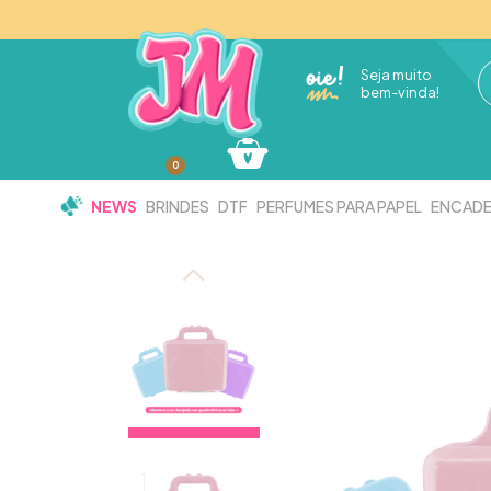
Seja muito
bem-vinda!
0
NEWS
BRINDES
DTF
PERFUMES PARA PAPEL
ENCAD