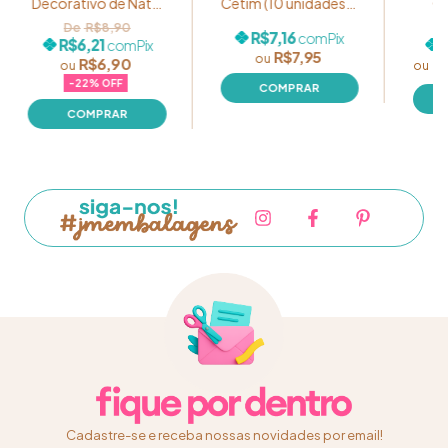
Decorativo de Natal
Cetim (10 unidades) -
Ce
- Pacote com 50g
Tam: P - Cor:
R$8,90
R$7,16
com
Pix
Dourado Ref.
unid
R$6,21
com
Pix
R$7,95
LC0006CP-10
R
R$6,90
R
-
22
% OFF
Cadastre-se e receba nossas novidades por email!