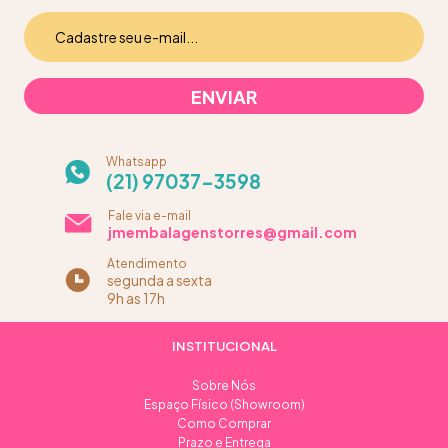
Whatsapp
(21) 97037-3598
Fale via e-mail
jmembalagenstorres@gmail.com
Atendimento
segunda a sexta
9h as 17h
INSTITUCIONAL
Sobre Nós
Espaço Físico (Showroom)
Como Comprar
Prazo e Entrega