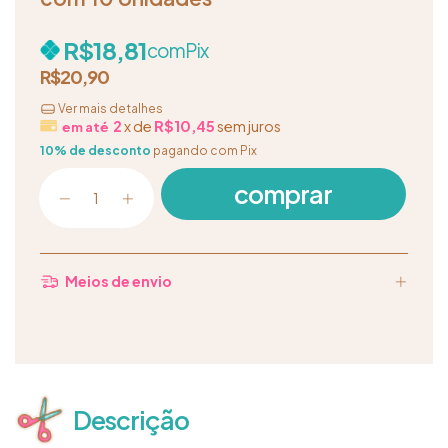
R$18,81
com
Pix
R$20,90
Ver mais detalhes
2
x de
R$10,45
sem juros
10% de desconto
pagando com Pix
Meios de envio
Descrição