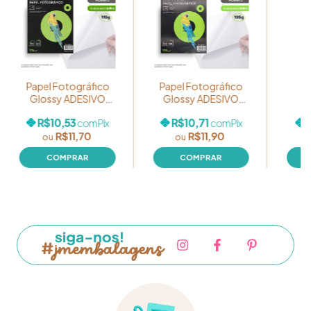
Papel Fotográfico
Papel Fotográfico
Sa
Glossy ADESIVO
Glossy ADESIVO
115g A4 - Marca Jojo
135g A4 - Marca Jojo
R$10,53
R$10,71
com
Pix
com
Pix
Paper - Pacote com
Paper - Pacote com
R$11,70
R$11,90
20 folhas
20 folhas