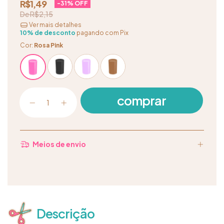
R$1,49
-
31
% OFF
R$2,15
Ver mais detalhes
10% de desconto
pagando com Pix
Cor:
Rosa Pink
Meios de envio
Descrição