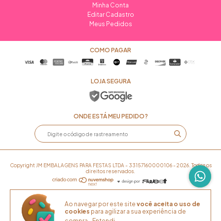
Minha Conta
Editar Cadastro
Meus Pedidos
COMO PAGAR
LOJA SEGURA
ONDE ESTÁ MEU PEDIDO?
Copyright JM EMBALAGENS PARA FESTAS LTDA - 33157160000106 - 2026. Todos os
direitos reservados.
Ao navegar por este site
você aceita o uso de
cookies
para agilizar a sua experiência de
compra.
Entendi