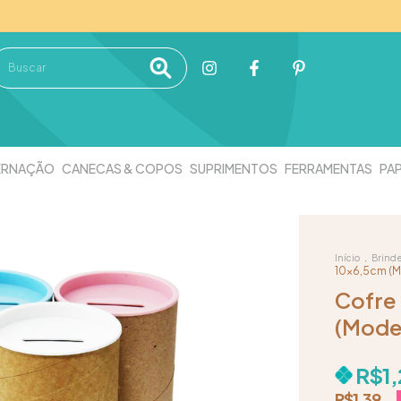
ERNAÇÃO
CANECAS & COPOS
SUPRIMENTOS
FERRAMENTAS
PAP
.
Início
Brind
10x6,5cm (
Cofre
(Mode
R$1,
R$1,39