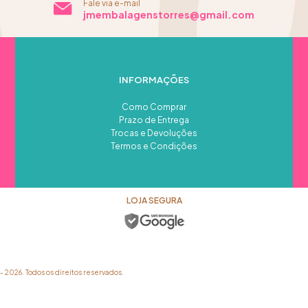
Fale via e-mail
jmembalagenstorres@gmail.com
INFORMAÇÕES
Como Comprar
Prazo de Entrega
Trocas e Devoluções
Termos e Condições
LOJA SEGURA
026. Todos os direitos reservados.