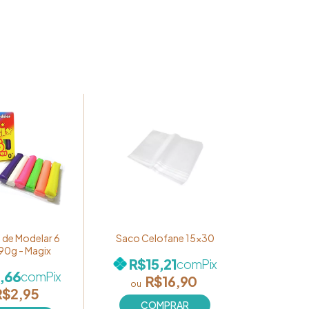
s/002/490/932/rte/mid-
 de Modelar 6
Saco Celofane 15x30
90g - Magix
R$15,21
com
Pix
,66
com
Pix
R$16,90
R$2,95