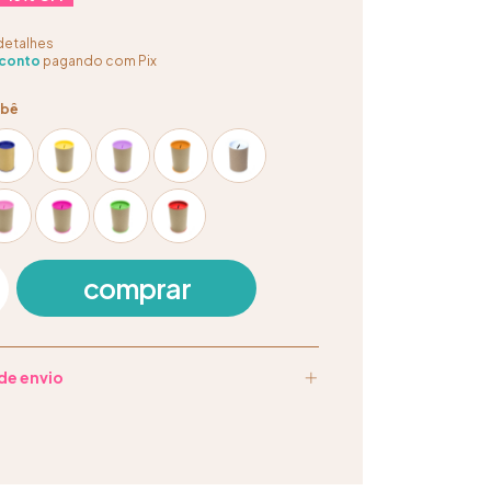
detalhes
conto
pagando com Pix
ebê
de envio