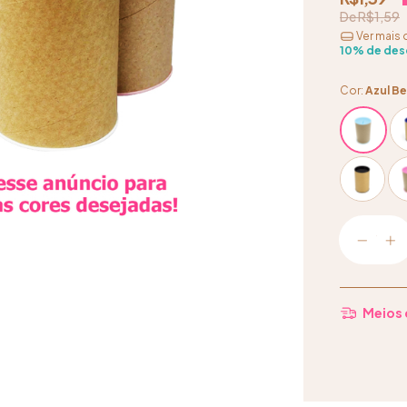
R$1,59
Ver mais 
10% de des
Cor:
Azul B
Meios 