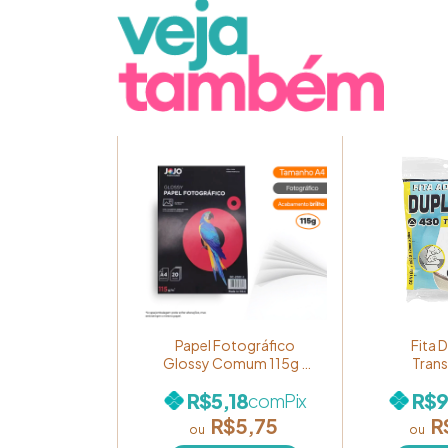
src="https://d1a9qnv
Papel Fotográfico
Fita 
Glossy Comum 115g -
Trans
Marca Jojo Paper -
12mmx30
R$5,18
R$9
com
Pix
Pacote com 20 folhas
R$5,75
R