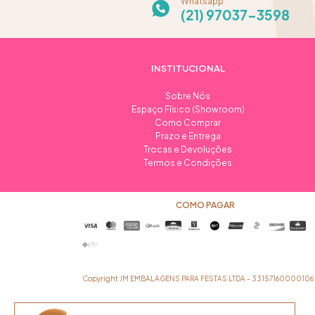
Whatsapp
(21) 97037-3598
INSTITUCIONAL
Sobre Nós
Espaço Físico (Showroom)
Como Comprar
Prazo e Entrega
Trocas e Devoluções
Termos e Condições
COMO PAGAR
Copyright JM EMBALAGENS PARA FESTAS LTDA - 33157160000106 - 2