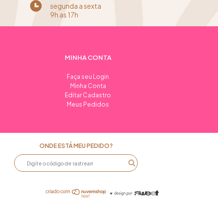
segunda a sexta
9h as 17h
MINHA CONTA
Faça seu Login
Minha Conta
Editar Cadastro
Meus Pedidos
ONDE ESTÁ MEU PEDIDO?