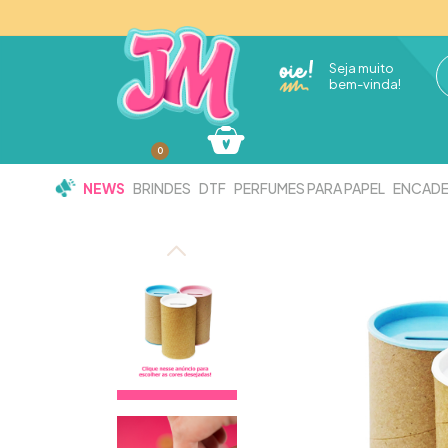
Seja muito
bem-vinda!
0
NEWS
BRINDES
DTF
PERFUMES PARA PAPEL
ENCAD