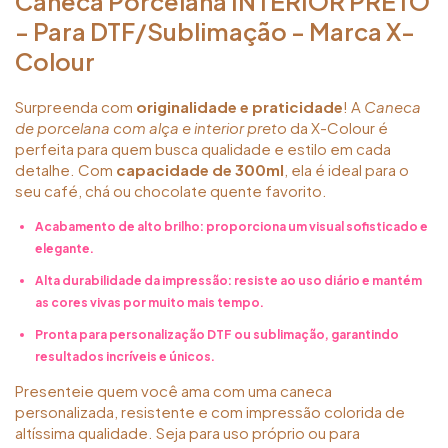
Caneca Porcelana INTERIOR PRETO
- Para DTF/Sublimação - Marca X-
Colour
Surpreenda com
originalidade e praticidade
! A
Caneca
de porcelana com alça e interior preto
da X-Colour é
perfeita para quem busca qualidade e estilo em cada
detalhe. Com
capacidade de 300ml
, ela é ideal para o
seu café, chá ou chocolate quente favorito.
Acabamento de alto brilho
: proporciona um visual sofisticado e
elegante.
Alta durabilidade da impressão
: resiste ao uso diário e mantém
as cores vivas por muito mais tempo.
Pronta para
personalização DTF ou sublimação
, garantindo
resultados incríveis e únicos.
Presenteie quem você ama com uma caneca
personalizada, resistente e com impressão colorida de
altíssima qualidade. Seja para uso próprio ou para