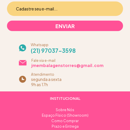
Whatsapp
(21) 97037-3598
Fale via e-mail
jmembalagenstorres@gmail.com
Atendimento
segunda a sexta
9h as 17h
INSTITUCIONAL
Sobre Nós
Espaço Físico (Showroom)
Como Comprar
Prazo e Entrega